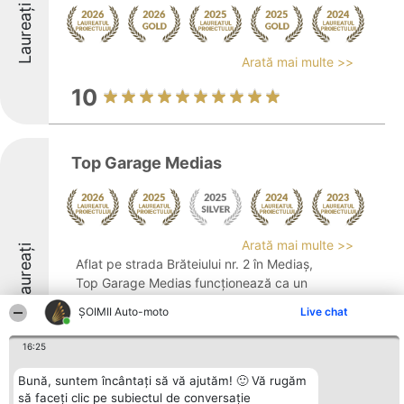
Laureați
Arată mai multe >>
10
Top Garage Medias
Arată mai multe >>
Laureați
Aflat pe strada Brăteiului nr. 2 în Mediaș,
Top Garage Medias funcționează ca un
service auto contemporan, care oferă soluții
ȘOIMII Auto-moto
Live chat
complete pentru întreținerea și repararea
autovehiculelor. Atelierul se remarcă prin
16:25
standardele ridicate ale serviciilor ...
Bună, suntem încântați să vă ajutăm! 🙂 Vă rugăm
8.5
să faceți clic pe subiectul de conversație