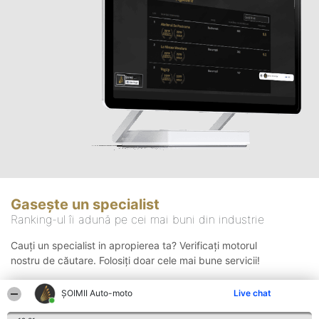
Gasește un specialist
Ranking-ul îi adună pe cei mai buni din industrie
Cauți un specialist in apropierea ta? Verificați motorul
nostru de căutare. Folosiți doar cele mai bune servicii!
ȘOIMII Auto-moto
Live chat
Căutare