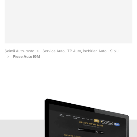
Șoimii Auto-moto
Service Auto, ITP Auto, Închirieri Auto - Sibiu
Piese Auto IGM