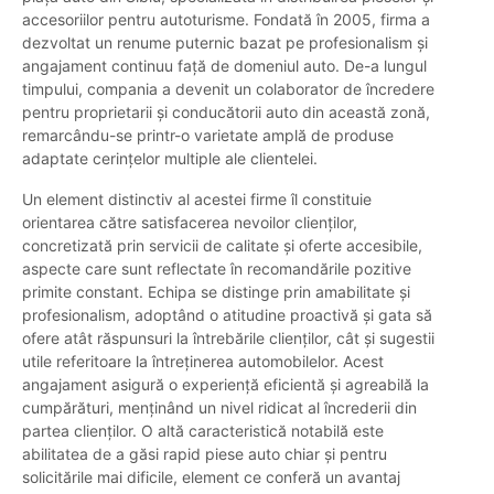
accesoriilor pentru autoturisme. Fondată în 2005, firma a
dezvoltat un renume puternic bazat pe profesionalism și
angajament continuu față de domeniul auto. De-a lungul
timpului, compania a devenit un colaborator de încredere
pentru proprietarii și conducătorii auto din această zonă,
remarcându-se printr-o varietate amplă de produse
adaptate cerințelor multiple ale clientelei.
Un element distinctiv al acestei firme îl constituie
orientarea către satisfacerea nevoilor clienților,
concretizată prin servicii de calitate și oferte accesibile,
aspecte care sunt reflectate în recomandările pozitive
primite constant. Echipa se distinge prin amabilitate și
profesionalism, adoptând o atitudine proactivă și gata să
ofere atât răspunsuri la întrebările clienților, cât și sugestii
utile referitoare la întreținerea automobilelor. Acest
angajament asigură o experiență eficientă și agreabilă la
cumpărături, menținând un nivel ridicat al încrederii din
partea clienților. O altă caracteristică notabilă este
abilitatea de a găsi rapid piese auto chiar și pentru
solicitările mai dificile, element ce conferă un avantaj