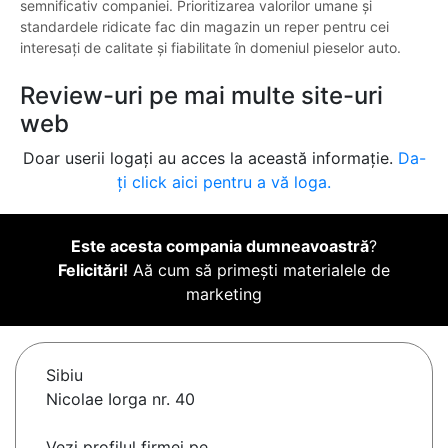
semnificativ companiei. Prioritizarea valorilor umane și
standardele ridicate fac din magazin un reper pentru cei
interesați de calitate și fiabilitate în domeniul pieselor auto.
Review-uri pe mai multe site-uri
web
Doar userii logați au acces la această informație.
Da-
ți click aici pentru a vă loga.
Este acesta compania dumneavoastră
?
Felicitări!
Aă cum să primești materialele de
marketing
Sibiu
Nicolae Iorga nr. 40
Vezi profilul firmei pe