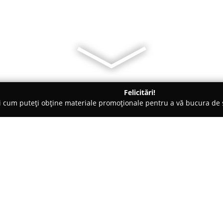
Felicitări!
ți cum puteți obține materiale promoționale pentru a vă bucura d
ri Auto - Sibiu
RS Chiptuning PRO - Sibiu
Despre companie:
RS Chiptuning PRO
reprezintă 
performanțelor autovehiculelor