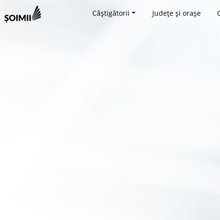
Câștigătorii
Județe și orașe