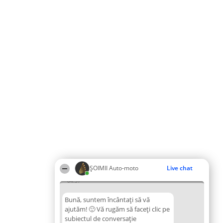
ȘOIMII Auto-moto
Live chat
04:57
Bună, suntem încântați să vă
ajutăm! 🙂 Vă rugăm să faceți clic pe
subiectul de conversație