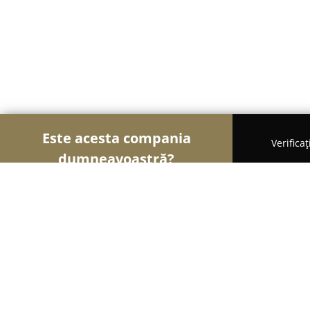
Este acesta compania
Verifica
dumneavoastră?
Șoimii Auto-moto
Service Auto, ITP Auto, Închirie
RS Chiptuning PRO - Sibiu