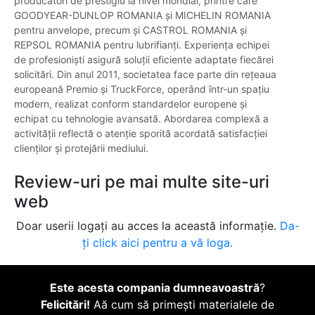
producători de prestigiu la nivel mondial, printre care
GOODYEAR-DUNLOP ROMANIA și MICHELIN ROMANIA
pentru anvelope, precum și CASTROL ROMANIA și
REPSOL ROMANIA pentru lubrifianți. Experiența echipei
de profesioniști asigură soluții eficiente adaptate fiecărei
solicitări. Din anul 2011, societatea face parte din rețeaua
europeană Premio și TruckForce, operând într-un spațiu
modern, realizat conform standardelor europene și
echipat cu tehnologie avansată. Abordarea complexă a
activității reflectă o atenție sporită acordată satisfacției
clienților și protejării mediului.
Review-uri pe mai multe site-uri
web
Doar userii logați au acces la această informație.
Da-
ți click aici pentru a vă loga.
Este acesta compania dumneavoastră
?
Felicitări!
Aă cum să primești materialele de