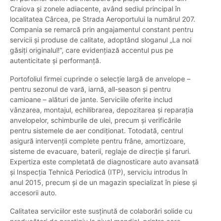
Craiova și zonele adiacente, având sediul principal în
localitatea Cârcea, pe Strada Aeroportului la numărul 207.
Compania se remarcă prin angajamentul constant pentru
servicii și produse de calitate, adoptând sloganul „La noi
găsiți originalul!”, care evidențiază accentul pus pe
autenticitate și performanță.
Portofoliul firmei cuprinde o selecție largă de anvelope –
pentru sezonul de vară, iarnă, all-season și pentru
camioane – alături de jante. Serviciile oferite includ
vânzarea, montajul, echilibrarea, depozitarea și reparația
anvelopelor, schimburile de ulei, precum și verificările
pentru sistemele de aer condiționat. Totodată, centrul
asigură intervenții complete pentru frâne, amortizoare,
sisteme de evacuare, baterii, reglaje de direcție și faruri.
Expertiza este completată de diagnosticare auto avansată
și Inspecția Tehnică Periodică (ITP), serviciu introdus în
anul 2015, precum și de un magazin specializat în piese și
accesorii auto.
Calitatea serviciilor este susținută de colaborări solide cu