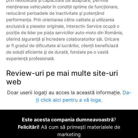
prin flexibilitate și capacitate de adaptare, permite
menținerea vehiculelor în condiții optime de funcționare,
reducând perioadele de inactivitate și potențând
performanța. Prin orientarea către calitate și utilizarea
exclusivă a pieselor originale, Interactiv Service ocupă o
poziție de lider pe piața serviciilor auto-moto din România,
oferind siguranță și încredere colaboratorilor săi. Oricare
ar fi gradul de dificultate al lucrărilor, clienții beneficiază
de soluții eficiente și de durată, fondate pe o vastă
experiență profesională.
Review-uri pe mai multe site-uri
web
Doar userii logați au acces la această informație.
Da-
ți click aici pentru a vă loga.
Este acesta compania dumneavoastră
?
Felicitări!
Aă cum să primești materialele de
marketing