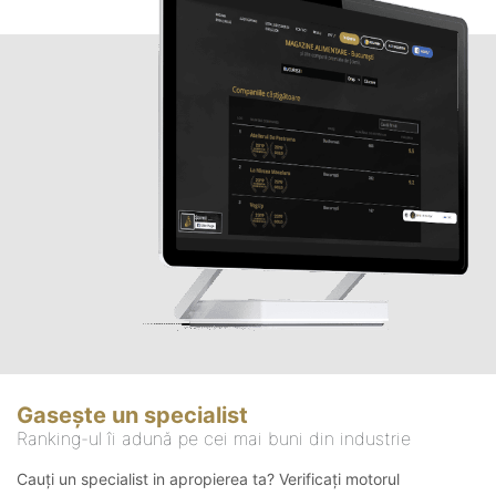
Gasește un specialist
Ranking-ul îi adună pe cei mai buni din industrie
Cauți un specialist in apropierea ta? Verificați motorul