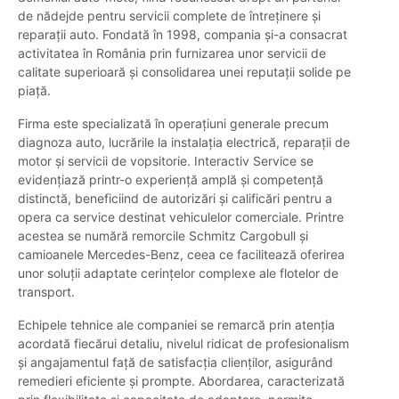
de nădejde pentru servicii complete de întreținere și
reparații auto. Fondată în 1998, compania și-a consacrat
activitatea în România prin furnizarea unor servicii de
calitate superioară și consolidarea unei reputații solide pe
piață.
Firma este specializată în operațiuni generale precum
diagnoza auto, lucrările la instalația electrică, reparații de
motor și servicii de vopsitorie. Interactiv Service se
evidențiază printr-o experiență amplă și competență
distinctă, beneficiind de autorizări și calificări pentru a
opera ca service destinat vehiculelor comerciale. Printre
acestea se numără remorcile Schmitz Cargobull și
camioanele Mercedes-Benz, ceea ce facilitează oferirea
unor soluții adaptate cerințelor complexe ale flotelor de
transport.
Echipele tehnice ale companiei se remarcă prin atenția
acordată fiecărui detaliu, nivelul ridicat de profesionalism
și angajamentul față de satisfacția clienților, asigurând
remedieri eficiente și prompte. Abordarea, caracterizată