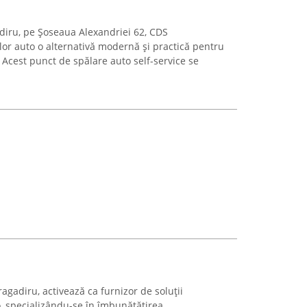
diru, pe Șoseaua Alexandriei 62, CDS
or auto o alternativă modernă și practică pentru
. Acest punct de spălare auto self-service se
agadiru, activează ca furnizor de soluții
, specializându-se în îmbunătățirea