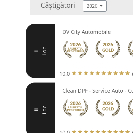
Câștigători
2026
DV City Automobile
Loc
I
10.0
Clean DPF - Service Auto - C
Loc
II
10.0