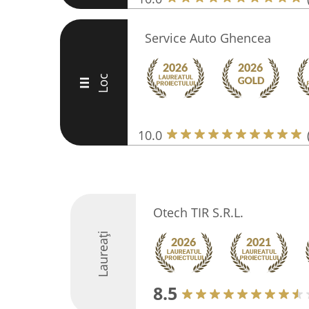
Service Auto Ghencea
Loc
III
10.0
Otech TIR S.R.L.
Laureați
8.5