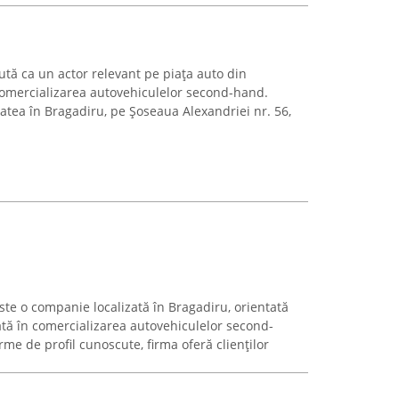
ă ca un actor relevant pe piața auto din
 comercializarea autovehiculelor second-hand.
atea în Bragadiru, pe Șoseaua Alexandriei nr. 56,
o companie localizată în Bragadiru, orientată
zată în comercializarea autovehiculelor second-
rme de profil cunoscute, firma oferă clienților