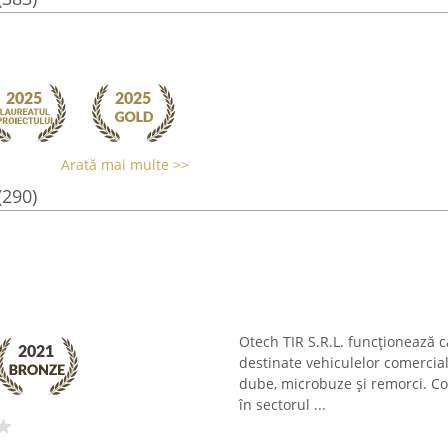
Arată mai multe >>
(290)
Otech TIR S.R.L. funcționează c
destinate vehiculelor comercia
dube, microbuze și remorci. C
în sectorul ...