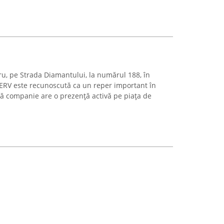
ru, pe Strada Diamantului, la numărul 188, în
ERV este recunoscută ca un reper important în
stă companie are o prezență activă pe piața de