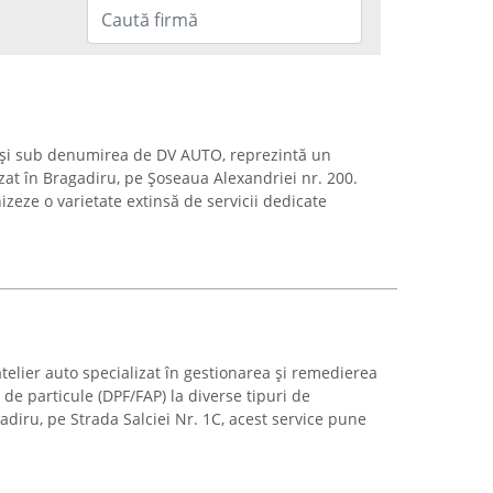
 și sub denumirea de DV AUTO, reprezintă un
zat în Bragadiru, pe Șoseaua Alexandriei nr. 200.
zeze o varietate extinsă de servicii dedicate
elier auto specializat în gestionarea și remedierea
 de particule (DPF/FAP) la diverse tipuri de
diru, pe Strada Salciei Nr. 1C, acest service pune