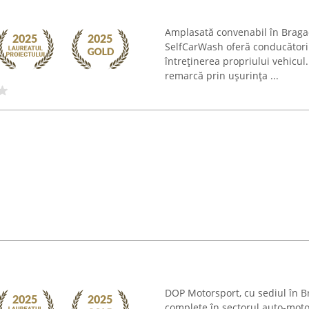
Amplasată convenabil în Braga
SelfCarWash oferă conducătoril
întreținerea propriului vehicul
remarcă prin ușurința ...
DOP Motorsport, cu sediul în Br
complete în sectorul auto-moto