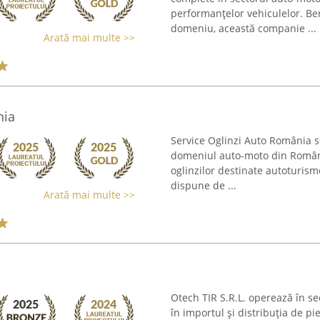
performanțelor vehiculelor. Ben
domeniu, această companie ...
Arată mai multe >>
nia
Service Oglinzi Auto România s
domeniul auto-moto din Români
oglinzilor destinate autoturis
dispune de ...
Arată mai multe >>
Otech TIR S.R.L. operează în se
în importul și distribuția de p