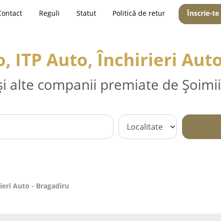
Contact
Reguli
Statut
Politică de retur
Înscrie-te
, ITP Auto, Închirieri Aut
și alte companii premiate de Șoimii
ieri Auto - Bragadiru