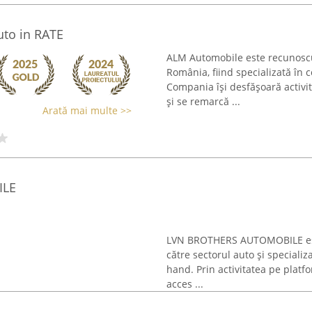
uto in RATE
ALM Automobile este recunoscut
România, fiind specializată în
Compania își desfășoară activit
și se remarcă ...
Arată mai multe >>
ILE
LVN BROTHERS AUTOMOBILE este 
către sectorul auto și speciali
hand. Prin activitatea pe platfo
acces ...