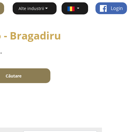
Login
Alte industrii
o - Bragadiru
.
Căutare