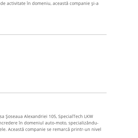
 de activitate în domeniu, această companie și-a
resa Șoseaua Alexandriei 105, SpecialTech LKW
ncredere în domeniul auto-moto, specializându-
rele. Această companie se remarcă printr-un nivel