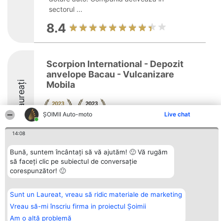
sectorul ...
8.4
Scorpion International - Depozit
anvelope Bacau - Vulcanizare
Laureați
Mobila
ȘOIMII Auto-moto
Live chat
14:08
Bună, suntem încântați să vă ajutăm! 🙂 Vă rugăm
să faceți clic pe subiectul de conversație
Organizator Ranking
Plebiscyt
Contact
corespunzător! 🙂
BRIGHT SOLUTIONS BR SRL
Câștigătorii
Contact
Aleea Timisul De Sus 2 Bl. A30
Lista Tuturor
Sc. A Et. 4 Ap. 13 Cod 061952
Laureaților
Sunt un Laureat, vreau să ridic materiale de marketing
București
Reguli
CUI 36737675
Statut
Vreau să-mi înscriu firma in proiectul Șoimii
tel: +40 770 990 492
Politica de
Am o altă problemă
confidențialitate