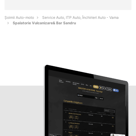
Șoimii Auto-moto
Service Auto, ITP Auto, Închirieri Auto - Vama
Spalatorie Vulcanizare& Bar Sandru