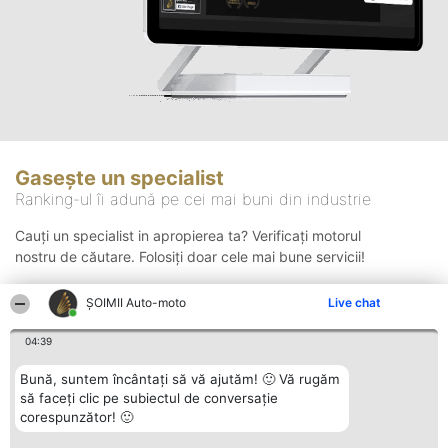
Gasește un specialist
Ranking-ul îi adună pe cei mai buni din industrie
Cauți un specialist in apropierea ta? Verificați motorul
nostru de căutare. Folosiți doar cele mai bune servicii!
ȘOIMII Auto-moto
Live chat
Căutare
04:39
Bună, suntem încântați să vă ajutăm! 🙂 Vă rugăm
să faceți clic pe subiectul de conversație
corespunzător! 🙂