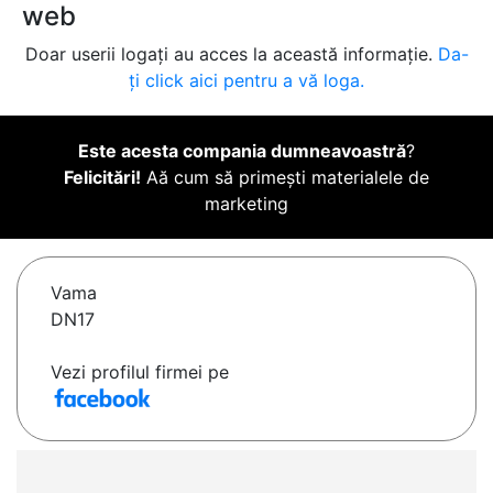
web
Doar userii logați au acces la această informație.
Da-
ți click aici pentru a vă loga.
Este acesta compania dumneavoastră
?
Felicitări!
Aă cum să primești materialele de
marketing
Vama
DN17
Vezi profilul firmei pe