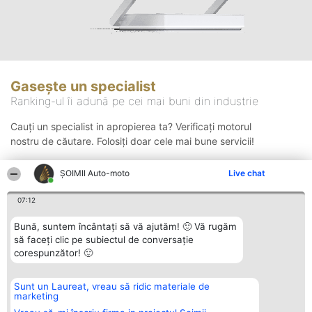
Gasește un specialist
Ranking-ul îi adună pe cei mai buni din industrie
Cauți un specialist in apropierea ta? Verificați motorul
nostru de căutare. Folosiți doar cele mai bune servicii!
ȘOIMII Auto-moto
Live chat
Căutare
07:12
Bună, suntem încântați să vă ajutăm! 🙂 Vă rugăm
să faceți clic pe subiectul de conversație
corespunzător! 🙂
Sunt un Laureat, vreau să ridic materiale de
Organizator Ranking
Plebiscyt
Contact
marketing
BRIGHT SOLUTIONS BR SRL
Câștigătorii
Contact
Aleea Timisul De Sus 2 Bl. A30
Lista Tuturor