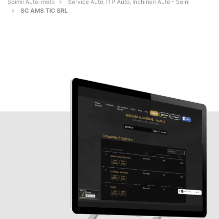
Șoimii Auto-moto
Service Auto, ITP Auto, Închirieri Auto - Seini
SC AMS TIC SRL