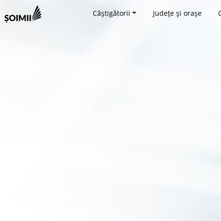
Câștigătorii
Județe și orașe