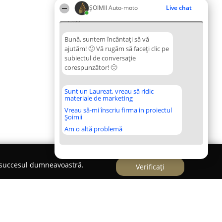
ȘOIMII Auto-moto
Live chat
13:00
Bună, suntem încântați să vă
ajutăm! 🙂 Vă rugăm să faceți clic pe
subiectul de conversație
corespunzător! 🙂
Sunt un Laureat, vreau să ridic
materiale de marketing
Vreau să-mi înscriu firma in proiectul
Șoimii
Am o altă problemă
e succesul dumneavoastră.
Verificați