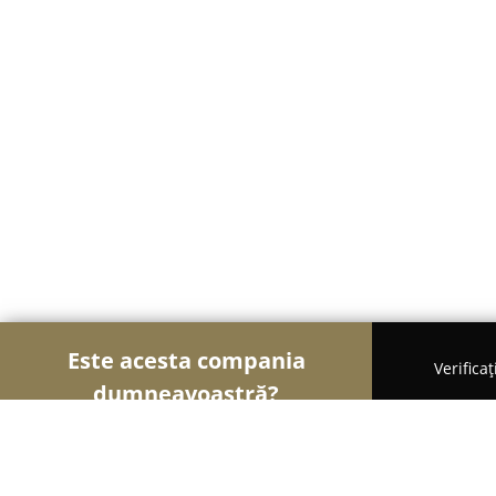
Este acesta compania
Verifica
dumneavoastră?
Șoimii Auto-moto
Service Auto, ITP Auto, Închirie