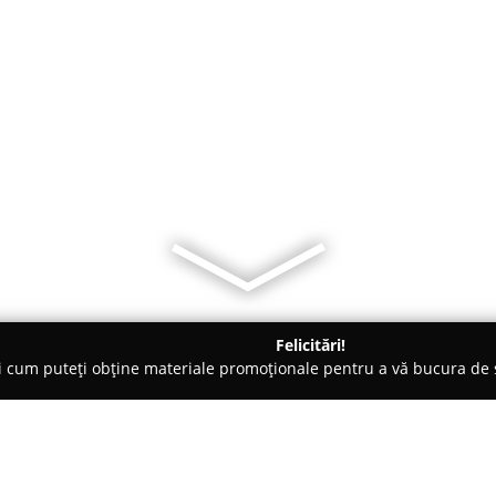
Felicitări!
ți cum puteți obține materiale promoționale pentru a vă bucura d
ri Auto - Ploieşti
Class Detailing -Polish