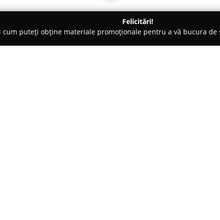
Felicitări!
ți cum puteți obține materiale promoționale pentru a vă bucura d
eri Auto - Sânpetru
Service Auto Win Nido
Despre companie:
Service Auto Win Nido
operează
repararea autovehiculelor, fiind
prezență stabilă în domeniul s
furnizarea unor soluții cuprinz
Arată mai multe >>
Personalul calificat efectuează
diferitelor defecțiuni tehnice,
a fiecărui autovehicul din servi
Prin gama de servicii de între