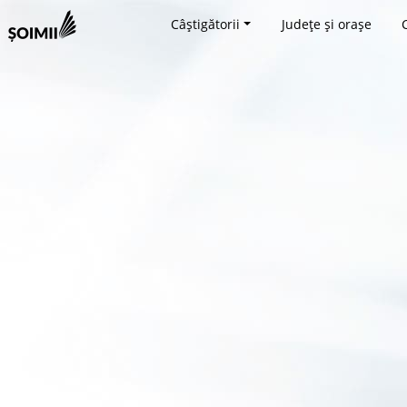
Câștigătorii
Județe și orașe