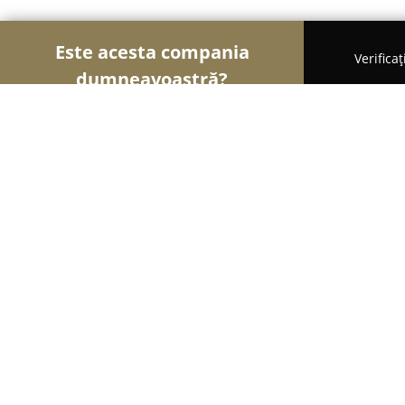
Este acesta compania
Verifica
dumneavoastră?
Șoimii Auto-moto
Service Auto, ITP Auto, Închiri
Service Auto Win Nido
9.9
(37)
Sânpetru, Livezii 23A
Afișează numărul de telefon