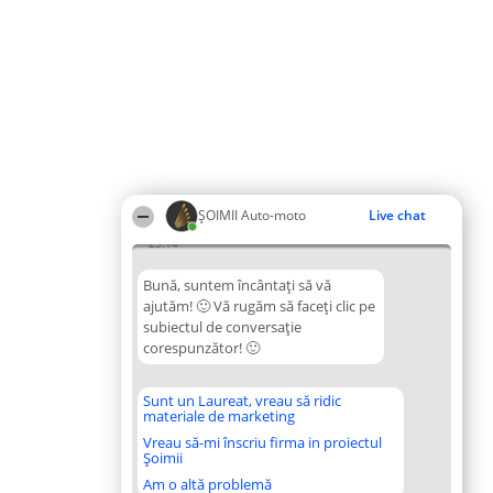
ȘOIMII Auto-moto
Live chat
23:14
Bună, suntem încântați să vă
ajutăm! 🙂 Vă rugăm să faceți clic pe
subiectul de conversație
corespunzător! 🙂
Sunt un Laureat, vreau să ridic
materiale de marketing
Vreau să-mi înscriu firma in proiectul
Șoimii
Am o altă problemă