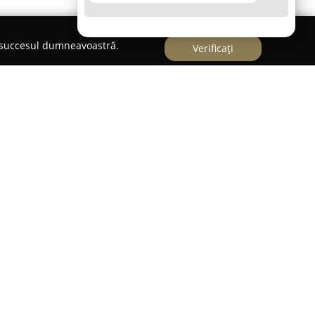
e succesul dumneavoastră.
Verificați
 ca un centru specializat în îngrijirea și
 localizat în Sânpetru, pe strada Livezii 23A. Cu o
erviciilor auto, compania se remarcă prin
ătoare dedicate unui spectru larg de mărci auto.
 diagnosticarea și remedierea cu precizie a
 contribuind la menținerea funcționalității optime
ce.
ținere și reparații pentru autoturisme precum