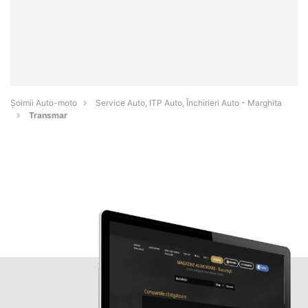
Șoimii Auto-moto
Service Auto, ITP Auto, Închirieri Auto - Marghita
Transmar