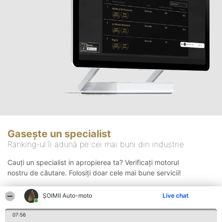
Gasește un specialist
Ranking-ul îi adună pe cei mai buni din industrie
Cauți un specialist in apropierea ta? Verificați motorul
nostru de căutare. Folosiți doar cele mai bune servicii!
ȘOIMII Auto-moto
Live chat
Căutare
07:56