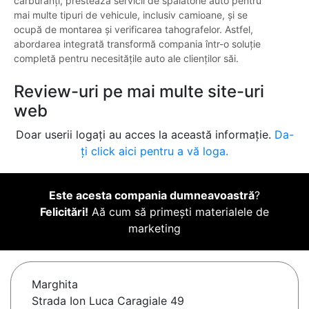
carburanți, prestează servicii de spălătorie auto pentru
mai multe tipuri de vehicule, inclusiv camioane, și se
ocupă de montarea și verificarea tahografelor. Astfel,
abordarea integrată transformă compania într-o soluție
completă pentru necesitățile auto ale clienților săi.
Review-uri pe mai multe site-uri
web
Doar userii logați au acces la această informație.
Da-
ți click aici pentru a vă loga.
Este acesta compania dumneavoastră
?
Felicitări!
Aă cum să primești materialele de
marketing
Marghita
Strada Ion Luca Caragiale 49