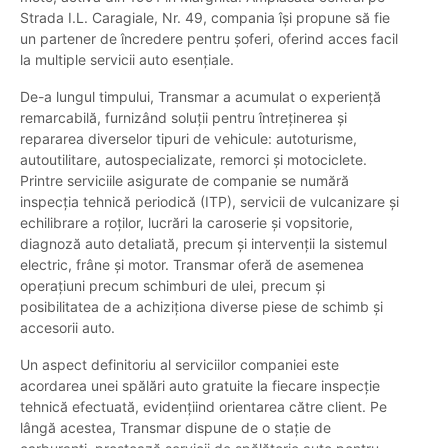
Strada I.L. Caragiale, Nr. 49, compania își propune să fie
un partener de încredere pentru șoferi, oferind acces facil
la multiple servicii auto esențiale.
De-a lungul timpului, Transmar a acumulat o experiență
remarcabilă, furnizând soluții pentru întreținerea și
repararea diverselor tipuri de vehicule: autoturisme,
autoutilitare, autospecializate, remorci și motociclete.
Printre serviciile asigurate de companie se numără
inspecția tehnică periodică (ITP), servicii de vulcanizare și
echilibrare a roților, lucrări la caroserie și vopsitorie,
diagnoză auto detaliată, precum și intervenții la sistemul
electric, frâne și motor. Transmar oferă de asemenea
operațiuni precum schimburi de ulei, precum și
posibilitatea de a achiziționa diverse piese de schimb și
accesorii auto.
Un aspect definitoriu al serviciilor companiei este
acordarea unei spălări auto gratuite la fiecare inspecție
tehnică efectuată, evidențiind orientarea către client. Pe
lângă acestea, Transmar dispune de o stație de