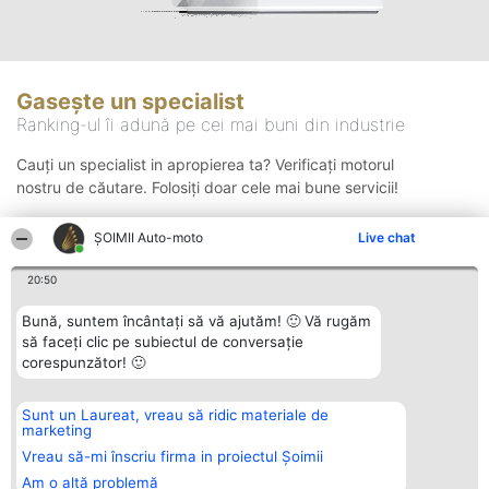
Gasește un specialist
Ranking-ul îi adună pe cei mai buni din industrie
Cauți un specialist in apropierea ta? Verificați motorul
nostru de căutare. Folosiți doar cele mai bune servicii!
ȘOIMII Auto-moto
Live chat
Căutare
20:50
Bună, suntem încântați să vă ajutăm! 🙂 Vă rugăm
să faceți clic pe subiectul de conversație
corespunzător! 🙂
Sunt un Laureat, vreau să ridic materiale de
Organizator Ranking
Plebiscyt
Contact
marketing
BRIGHT SOLUTIONS BR SRL
Câștigătorii
Contact
Aleea Timisul De Sus 2 Bl. A30
Lista Tuturor
Vreau să-mi înscriu firma in proiectul Șoimii
Sc. A Et. 4 Ap. 13 Cod 061952
Laureaților
Am o altă problemă
București
Reguli