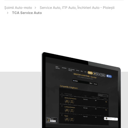
Șoimii Auto-moto
Service Auto, ITP Auto, Închirieri Auto - Ploieşti
TCA Service Auto