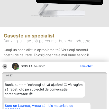
Gasește un specialist
Ranking-ul îi adună pe cei mai buni din industrie
Cauți un specialist in apropierea ta? Verificați motorul
nostru de căutare. Folosiți doar cele mai bune servicii!
ȘOIMII Auto-moto
Live chat
Căutare
04:37
Bună, suntem încântați să vă ajutăm! 🙂 Vă rugăm
să faceți clic pe subiectul de conversație
corespunzător! 🙂
Sunt un Laureat, vreau să ridic materiale de
Organizator Ranking
Plebiscyt
Contact