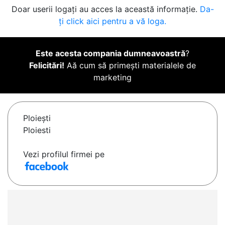
Doar userii logați au acces la această informație.
Da-
ți click aici pentru a vă loga.
Este acesta compania dumneavoastră
?
Felicitări!
Aă cum să primești materialele de
marketing
Ploieşti
Ploiesti
Vezi profilul firmei pe