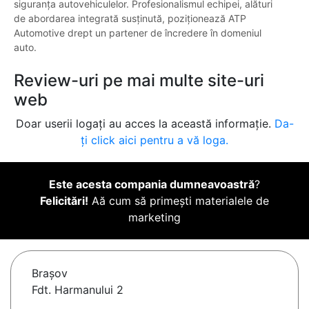
siguranța autovehiculelor. Profesionalismul echipei, alături
de abordarea integrată susținută, poziționează ATP
Automotive drept un partener de încredere în domeniul
auto.
Review-uri pe mai multe site-uri
web
Doar userii logați au acces la această informație.
Da-
ți click aici pentru a vă loga.
Este acesta compania dumneavoastră
?
Felicitări!
Aă cum să primești materialele de
marketing
Braşov
Fdt. Harmanului 2