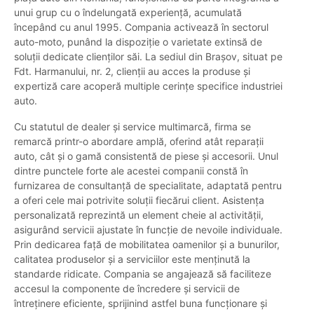
unui grup cu o îndelungată experiență, acumulată
începând cu anul 1995. Compania activează în sectorul
auto-moto, punând la dispoziție o varietate extinsă de
soluții dedicate clienților săi. La sediul din Brașov, situat pe
Fdt. Harmanului, nr. 2, clienții au acces la produse și
expertiză care acoperă multiple cerințe specifice industriei
auto.
Cu statutul de dealer și service multimarcă, firma se
remarcă printr-o abordare amplă, oferind atât reparații
auto, cât și o gamă consistentă de piese și accesorii. Unul
dintre punctele forte ale acestei companii constă în
furnizarea de consultanță de specialitate, adaptată pentru
a oferi cele mai potrivite soluții fiecărui client. Asistența
personalizată reprezintă un element cheie al activității,
asigurând servicii ajustate în funcție de nevoile individuale.
Prin dedicarea față de mobilitatea oamenilor și a bunurilor,
calitatea produselor și a serviciilor este menținută la
standarde ridicate. Compania se angajează să faciliteze
accesul la componente de încredere și servicii de
întreținere eficiente, sprijinind astfel buna funcționare și