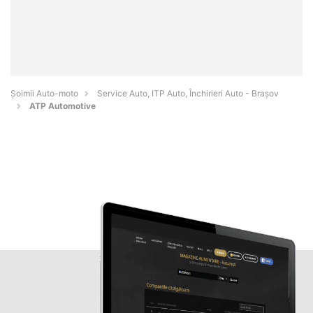
Șoimii Auto-moto
Service Auto, ITP Auto, Închirieri Auto - Braşov
ATP Automotive