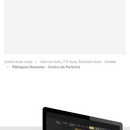
Șoimii Auto-moto
Service Auto, ITP Auto, Închirieri Auto - Oradea
Pilkington Romania - Centru de Parbrize