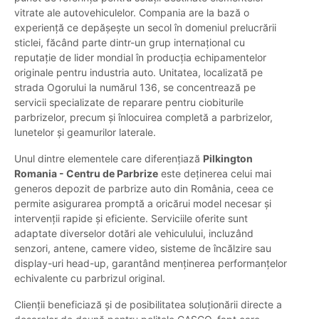
vitrate ale autovehiculelor. Compania are la bază o
experiență ce depășește un secol în domeniul prelucrării
sticlei, făcând parte dintr-un grup internațional cu
reputație de lider mondial în producția echipamentelor
originale pentru industria auto. Unitatea, localizată pe
strada Ogorului la numărul 136, se concentrează pe
servicii specializate de reparare pentru ciobiturile
parbrizelor, precum și înlocuirea completă a parbrizelor,
lunetelor și geamurilor laterale.
Unul dintre elementele care diferențiază
Pilkington
Romania - Centru de Parbrize
este deținerea celui mai
generos depozit de parbrize auto din România, ceea ce
permite asigurarea promptă a oricărui model necesar și
intervenții rapide și eficiente. Serviciile oferite sunt
adaptate diverselor dotări ale vehiculului, incluzând
senzori, antene, camere video, sisteme de încălzire sau
display-uri head-up, garantând menținerea performanțelor
echivalente cu parbrizul original.
Clienții beneficiază și de posibilitatea soluționării directe a