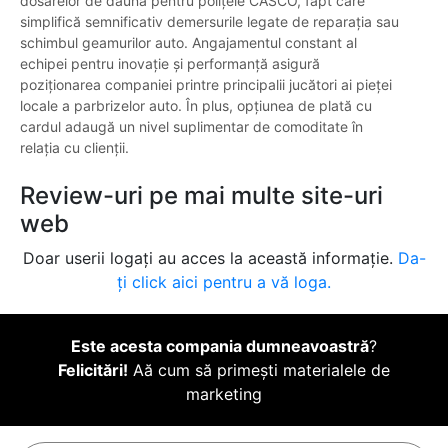
dosarelor de daună pentru polițele CASCO, fapt care
simplifică semnificativ demersurile legate de reparația sau
schimbul geamurilor auto. Angajamentul constant al
echipei pentru inovație și performanță asigură
poziționarea companiei printre principalii jucători ai pieței
locale a parbrizelor auto. În plus, opțiunea de plată cu
cardul adaugă un nivel suplimentar de comoditate în
relația cu clienții.
Review-uri pe mai multe site-uri
web
Doar userii logați au acces la această informație.
Da-
ți click aici pentru a vă loga.
Este acesta compania dumneavoastră
?
Felicitări!
Aă cum să primești materialele de
marketing