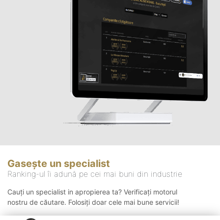
Gasește un specialist
Ranking-ul îi adună pe cei mai buni din industrie
Cauți un specialist in apropierea ta? Verificați motorul
nostru de căutare. Folosiți doar cele mai bune servicii!