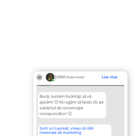
ȘOIMII Auto-moto
Live chat
08:28
Bună, suntem încântați să vă
ajutăm! 🙂 Vă rugăm să faceți clic pe
subiectul de conversație
corespunzător! 🙂
Sunt un Laureat, vreau să ridic
materiale de marketing