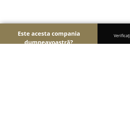
Este acesta compania
Verifica
dumneavoastră?
Șoimii Auto-moto
Service Auto, ITP Auto, Închir
KEN SERVICE S.R.L.
9
(48)