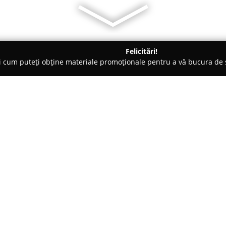
Felicitări!
ți cum puteți obține materiale promoționale pentru a vă bucura d
ieri Auto - Sfântu Gheorghe
KEN SERVICE S.R.L.
Despre companie:
KEN SERVICE S.R.L.
funcționează
Sfântu Gheorghe, având sediul
în cadrul sectorului auto loca
servicii dedicate întreținerii și
Arată mai multe >>
atât lucrări generale de menten
de tinichigerie și vopsitorie ex