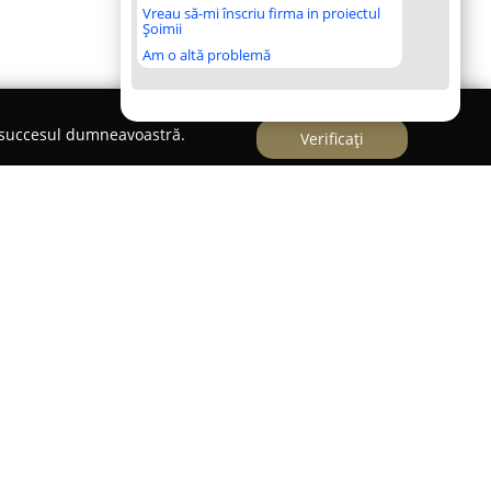
Vreau să-mi înscriu firma in proiectul
Șoimii
Am o altă problemă
e succesul dumneavoastră.
Verificați
 ca un centru specializat de servicii auto în
 pe Strada Ciucului, la numărul 100. Recunoscută
l, această companie oferă o gamă extinsă de
 reparațiilor autovehiculelor. Activitatea include
anță și diagnosticare amănunțită, cât și servicii
ecutate cu un nivel ridicat de profesionalism.