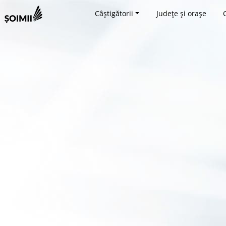
Câștigătorii
Județe și orașe