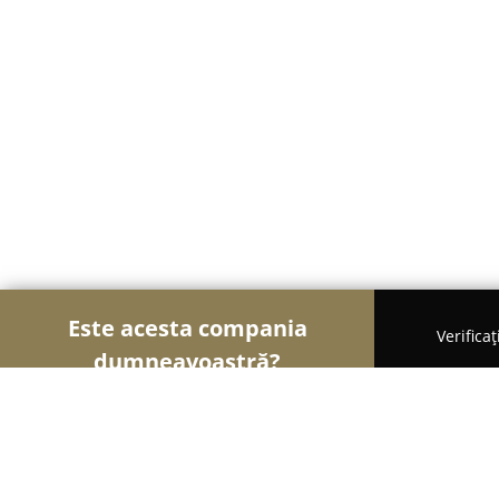
Este acesta compania
Verifica
dumneavoastră?
Șoimii Auto-moto
Service Auto, ITP Auto, Închir