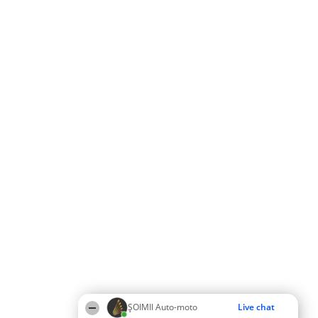
ȘOIMII Auto-moto
Live chat