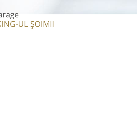
arage
ING-UL ȘOIMII