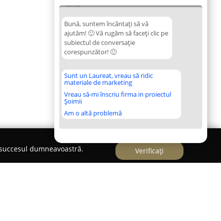
07:13
Bună, suntem încântați să vă
ajutăm! 🙂 Vă rugăm să faceți clic pe
subiectul de conversație
corespunzător! 🙂
Sunt un Laureat, vreau să ridic
materiale de marketing
Vreau să-mi înscriu firma in proiectul
Șoimii
Am o altă problemă
e succesul dumneavoastră.
Verificați