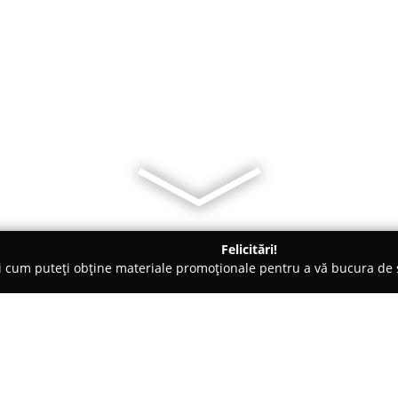
Felicitări!
ți cum puteți obține materiale promoționale pentru a vă bucura d
ieri Auto - Câmpulung
TOTCOM-Ad Garage