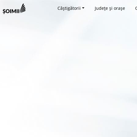
Câștigătorii
Județe și orașe