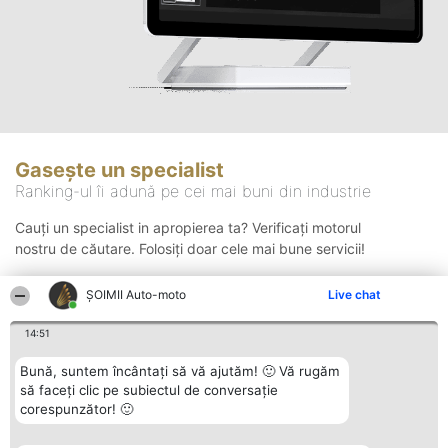
Gasește un specialist
Ranking-ul îi adună pe cei mai buni din industrie
Cauți un specialist in apropierea ta? Verificați motorul
nostru de căutare. Folosiți doar cele mai bune servicii!
ȘOIMII Auto-moto
Live chat
Căutare
14:51
Bună, suntem încântați să vă ajutăm! 🙂 Vă rugăm
să faceți clic pe subiectul de conversație
corespunzător! 🙂