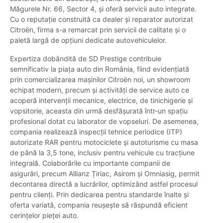
Măgurele Nr. 66, Sector 4, și oferă servicii auto integrate.
Cu o reputație construită ca dealer și reparator autorizat
Citroën, firma s-a remarcat prin servicii de calitate și o
paletă largă de opțiuni dedicate autovehiculelor.
Expertiza dobândită de SD Prestige contribuie
semnificativ la piața auto din România, fiind evidențiată
prin comercializarea maşinilor Citroën noi, un showroom
echipat modern, precum şi activități de service auto ce
acoperă intervenții mecanice, electrice, de tinichigerie și
vopsitorie, aceasta din urmă desfășurată într-un spațiu
profesional dotat cu laborator de vopseluri. De asemenea,
compania realizează inspecții tehnice periodice (ITP)
autorizate RAR pentru motociclete şi autoturisme cu masa
de până la 3,5 tone, inclusiv pentru vehicule cu tracțiune
integrală. Colaborările cu importante companii de
asigurări, precum Allianz Țiriac, Asirom și Omniasig, permit
decontarea directă a lucrărilor, optimizând astfel procesul
pentru clienţi. Prin dedicarea pentru standarde înalte și
oferta variată, compania reuşeşte să răspundă eficient
cerințelor pieței auto.