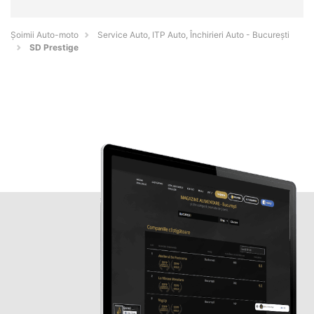
Șoimii Auto-moto
Service Auto, ITP Auto, Închirieri Auto - Bucureşti
SD Prestige