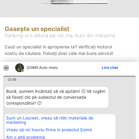
Gasește un specialist
Ranking-ul îi adună pe cei mai buni din industrie
Cauți un specialist in apropierea ta? Verificați motorul
nostru de căutare. Folosiți doar cele mai bune servicii!
ȘOIMII Auto-moto
Live chat
Căutare
22:49
Bună, suntem încântați să vă ajutăm! 🙂 Vă rugăm
să faceți clic pe subiectul de conversație
corespunzător! 🙂
Sunt un Laureat, vreau să ridic materiale de
Organizator Ranking
Plebiscyt
Contact
marketing
BRIGHT SOLUTIONS BR SRL
Câștigătorii
Contact
Aleea Timisul De Sus 2 Bl. A30
Lista Tuturor
Vreau să-mi înscriu firma in proiectul Șoimii
Sc. A Et. 4 Ap. 13 Cod 061952
Laureaților
Am o altă problemă
București
Reguli