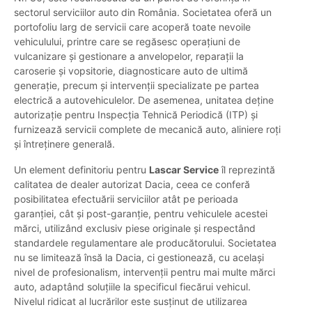
sectorul serviciilor auto din România. Societatea oferă un
portofoliu larg de servicii care acoperă toate nevoile
vehiculului, printre care se regăsesc operațiuni de
vulcanizare și gestionare a anvelopelor, reparații la
caroserie și vopsitorie, diagnosticare auto de ultimă
generație, precum și intervenții specializate pe partea
electrică a autovehiculelor. De asemenea, unitatea deține
autorizație pentru Inspecția Tehnică Periodică (ITP) și
furnizează servicii complete de mecanică auto, aliniere roți
și întreținere generală.
Un element definitoriu pentru
Lascar Service
îl reprezintă
calitatea de dealer autorizat Dacia, ceea ce conferă
posibilitatea efectuării serviciilor atât pe perioada
garanției, cât și post-garanție, pentru vehiculele acestei
mărci, utilizând exclusiv piese originale și respectând
standardele regulamentare ale producătorului. Societatea
nu se limitează însă la Dacia, ci gestionează, cu același
nivel de profesionalism, intervenții pentru mai multe mărci
auto, adaptând soluțiile la specificul fiecărui vehicul.
Nivelul ridicat al lucrărilor este susținut de utilizarea