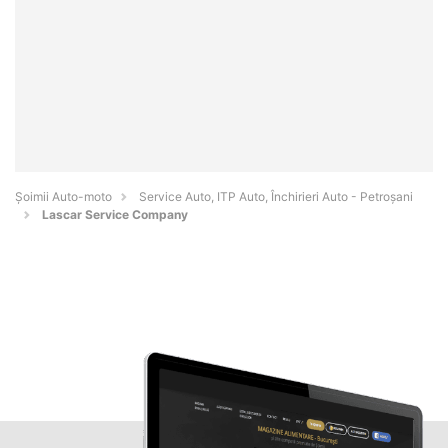
Șoimii Auto-moto
Service Auto, ITP Auto, Închirieri Auto - Petroşani
Lascar Service Company