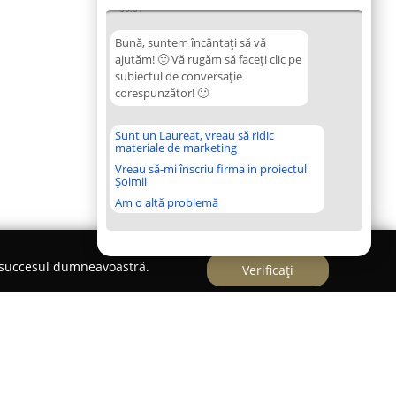
09:01
Bună, suntem încântați să vă
ajutăm! 🙂 Vă rugăm să faceți clic pe
subiectul de conversație
corespunzător! 🙂
Sunt un Laureat, vreau să ridic
materiale de marketing
Vreau să-mi înscriu firma in proiectul
Șoimii
Am o altă problemă
e succesul dumneavoastră.
Verificați