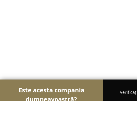
Este acesta compania
Verifica
dumneavoastră?
Șoimii Auto-moto
Service Auto, ITP Auto, Închirie