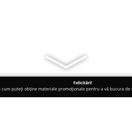
Felicitări!
ți cum puteți obține materiale promoționale pentru a vă bucura d
ri Auto - Viişoara
Vulcanizare Mobila Bistrita