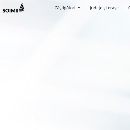
Câștigătorii
Județe și orașe