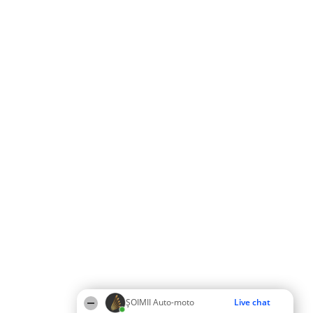
ȘOIMII Auto-moto
Live chat