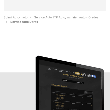
Șoimii Auto-moto
Service Auto, ITP Auto, Închirieri Auto - Oradea
Service Auto Dorex