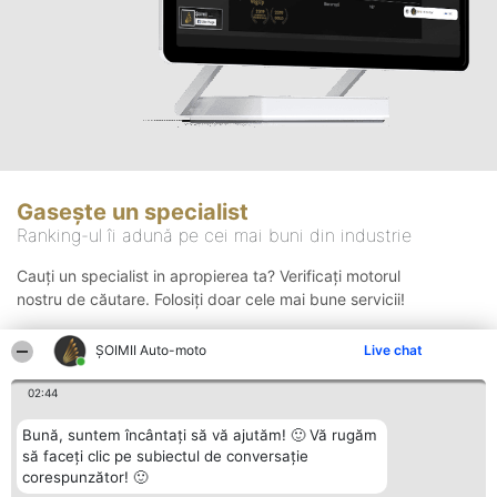
Gasește un specialist
Ranking-ul îi adună pe cei mai buni din industrie
Cauți un specialist in apropierea ta? Verificați motorul
nostru de căutare. Folosiți doar cele mai bune servicii!
ȘOIMII Auto-moto
Live chat
Căutare
02:44
Bună, suntem încântați să vă ajutăm! 🙂 Vă rugăm
să faceți clic pe subiectul de conversație
corespunzător! 🙂