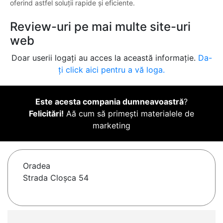
oferind astfel soluții rapide și eficiente.
Review-uri pe mai multe site-uri
web
Doar userii logați au acces la această informație.
Da-
ți click aici pentru a vă loga.
Este acesta compania dumneavoastră
?
Felicitări!
Aă cum să primești materialele de
marketing
Oradea
Strada Cloșca 54