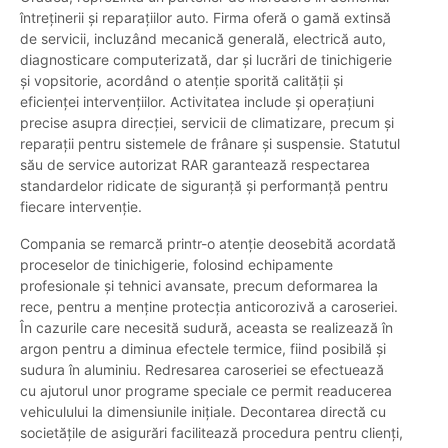
întreținerii și reparațiilor auto. Firma oferă o gamă extinsă
de servicii, incluzând mecanică generală, electrică auto,
diagnosticare computerizată, dar și lucrări de tinichigerie
și vopsitorie, acordând o atenție sporită calității și
eficienței intervențiilor. Activitatea include și operațiuni
precise asupra direcției, servicii de climatizare, precum și
reparații pentru sistemele de frânare și suspensie. Statutul
său de service autorizat RAR garantează respectarea
standardelor ridicate de siguranță și performanță pentru
fiecare intervenție.
Compania se remarcă printr-o atenție deosebită acordată
proceselor de tinichigerie, folosind echipamente
profesionale și tehnici avansate, precum deformarea la
rece, pentru a menține protecția anticorozivă a caroseriei.
În cazurile care necesită sudură, aceasta se realizează în
argon pentru a diminua efectele termice, fiind posibilă și
sudura în aluminiu. Redresarea caroseriei se efectuează
cu ajutorul unor programe speciale ce permit readucerea
vehiculului la dimensiunile inițiale. Decontarea directă cu
societățile de asigurări facilitează procedura pentru clienți,