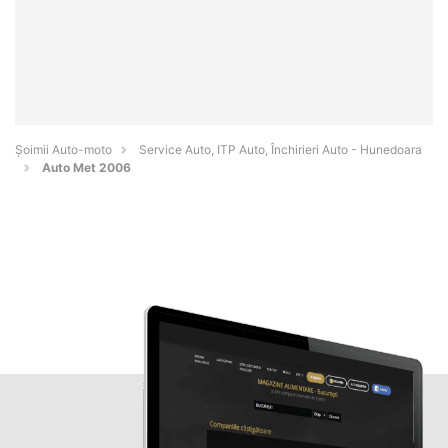
Șoimii Auto-moto
Service Auto, ITP Auto, Închirieri Auto - Hunedoara
Auto Met 2006