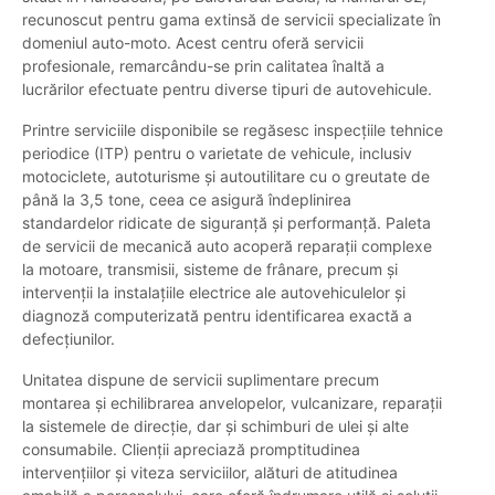
recunoscut pentru gama extinsă de servicii specializate în
domeniul auto-moto. Acest centru oferă servicii
profesionale, remarcându-se prin calitatea înaltă a
lucrărilor efectuate pentru diverse tipuri de autovehicule.
Printre serviciile disponibile se regăsesc inspecțiile tehnice
periodice (ITP) pentru o varietate de vehicule, inclusiv
motociclete, autoturisme și autoutilitare cu o greutate de
până la 3,5 tone, ceea ce asigură îndeplinirea
standardelor ridicate de siguranță și performanță. Paleta
de servicii de mecanică auto acoperă reparații complexe
la motoare, transmisii, sisteme de frânare, precum și
intervenții la instalațiile electrice ale autovehiculelor și
diagnoză computerizată pentru identificarea exactă a
defecțiunilor.
Unitatea dispune de servicii suplimentare precum
montarea și echilibrarea anvelopelor, vulcanizare, reparații
la sistemele de direcție, dar și schimburi de ulei și alte
consumabile. Clienții apreciază promptitudinea
intervențiilor și viteza serviciilor, alături de atitudinea