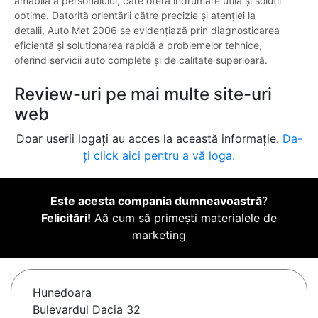
amabilă a personalului, care oferă îndrumare utilă și soluții
optime. Datorită orientării către precizie și atenției la
detalii, Auto Met 2006 se evidențiază prin diagnosticarea
eficientă și soluționarea rapidă a problemelor tehnice,
oferind servicii auto complete și de calitate superioară.
Review-uri pe mai multe site-uri
web
Doar userii logați au acces la această informație.
Da-
ți click aici pentru a vă loga.
Este acesta compania dumneavoastră
?
Felicitări!
Aă cum să primești materialele de
marketing
Hunedoara
Bulevardul Dacia 32