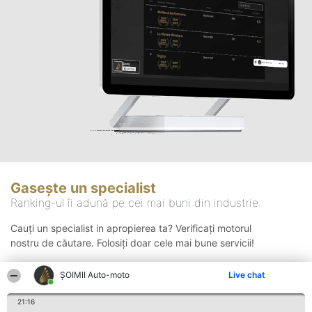
Gasește un specialist
Ranking-ul îi adună pe cei mai buni din industrie
Cauți un specialist in apropierea ta? Verificați motorul
nostru de căutare. Folosiți doar cele mai bune servicii!
ȘOIMII Auto-moto
Live chat
Căutare
21:16