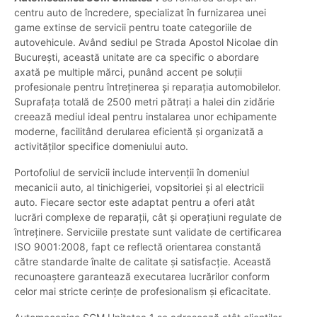
centru auto de încredere, specializat în furnizarea unei
game extinse de servicii pentru toate categoriile de
autovehicule. Având sediul pe Strada Apostol Nicolae din
București, această unitate are ca specific o abordare
axată pe multiple mărci, punând accent pe soluții
profesionale pentru întreținerea și reparația automobilelor.
Suprafața totală de 2500 metri pătrați a halei din zidărie
creează mediul ideal pentru instalarea unor echipamente
moderne, facilitând derularea eficientă și organizată a
activităților specifice domeniului auto.
Portofoliul de servicii include intervenții în domeniul
mecanicii auto, al tinichigeriei, vopsitoriei și al electricii
auto. Fiecare sector este adaptat pentru a oferi atât
lucrări complexe de reparații, cât și operațiuni regulate de
întreținere. Serviciile prestate sunt validate de certificarea
ISO 9001:2008, fapt ce reflectă orientarea constantă
către standarde înalte de calitate și satisfacție. Această
recunoaștere garantează executarea lucrărilor conform
celor mai stricte cerințe de profesionalism și eficacitate.