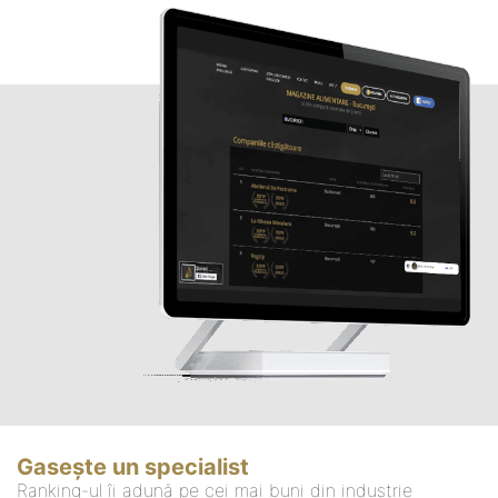
Gasește un specialist
Ranking-ul îi adună pe cei mai buni din industrie