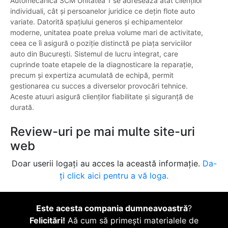
Automecanica SCM Unitatea 1 se adresează atât clienților
individuali, cât și persoanelor juridice ce dețin flote auto
variate. Datorită spațiului generos și echipamentelor
moderne, unitatea poate prelua volume mari de activitate,
ceea ce îi asigură o poziție distinctă pe piața serviciilor
auto din București. Sistemul de lucru integrat, care
cuprinde toate etapele de la diagnosticare la reparație,
precum și expertiza acumulată de echipă, permit
gestionarea cu succes a diverselor provocări tehnice.
Aceste atuuri asigură clienților fiabilitate și siguranță de
durată.
Review-uri pe mai multe site-uri
web
Doar userii logați au acces la această informație.
Da-
ți click aici pentru a vă loga.
Este acesta compania dumneavoastră
?
Felicitări!
Aă cum să primești materialele de