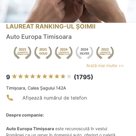
LAUREAT RANKING-UL ȘOIMII
Auto Europa Timisoara
Arată mai multe >>
9
(1795)
Timişoara, Calea Șagului 142A
Afișează numărul de telefon
Despre companie:
Auto Europa Timișoara
este recunoscută în vestul
României ca un reper în domeniul auto, oferind o paletă