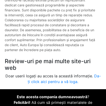
oferindu-le facilități extinse precum un reprezentant
dedicat care gestionează programările și aspectele
financiare. Sunt disponibile pachete cu preț fix și prioritate
la intervenții, ceea ce asigură un timp de reparație redus.
Colaborarea cu majoritatea societăților de asigurare
facilitează rapid procesul de constatare și decontare a
daunelor. De asemenea, posibilitatea de a beneficia de un
autoturism de înlocuire în condiții avantajoase asigură
confort suplimentar. Prin profesionalism și angajament față
de client, Auto Europa își consolidează reputația ca
partener de încredere pe piața auto.
Review-uri pe mai multe site-uri
web
Doar userii logați au acces la această informație.
Da-
ți click aici pentru a vă loga.
Este acesta compania dumneavoastră
?
Felicitări!
Aă cum să primești materialele de