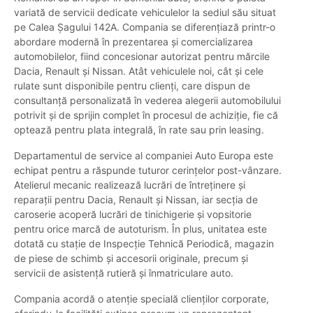
variată de servicii dedicate vehiculelor la sediul său situat
pe Calea Șagului 142A. Compania se diferențiază printr-o
abordare modernă în prezentarea și comercializarea
automobilelor, fiind concesionar autorizat pentru mărcile
Dacia, Renault și Nissan. Atât vehiculele noi, cât și cele
rulate sunt disponibile pentru clienți, care dispun de
consultanță personalizată în vederea alegerii automobilului
potrivit și de sprijin complet în procesul de achiziție, fie că
optează pentru plata integrală, în rate sau prin leasing.
Departamentul de service al companiei Auto Europa este
echipat pentru a răspunde tuturor cerințelor post-vânzare.
Atelierul mecanic realizează lucrări de întreținere și
reparații pentru Dacia, Renault și Nissan, iar secția de
caroserie acoperă lucrări de tinichigerie și vopsitorie
pentru orice marcă de autoturism. În plus, unitatea este
dotată cu stație de Inspecție Tehnică Periodică, magazin
de piese de schimb și accesorii originale, precum și
servicii de asistență rutieră și înmatriculare auto.
Compania acordă o atenție specială clienților corporate,