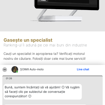
Gasește un specialist
Ranking-ul îi adună pe cei mai buni din industrie
Cauți un specialist in apropierea ta? Verificați motorul
nostru de căutare. Folosiți doar cele mai bune servicii!
ȘOIMII Auto-moto
Live chat
Căutare
01:26
Bună, suntem încântați să vă ajutăm! 🙂 Vă rugăm
să faceți clic pe subiectul de conversație
corespunzător! 🙂