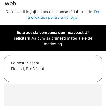
web
Doar userii logați au acces la această informație.
Da-
ți click aici pentru a vă loga.
Este acesta compania dumneavoastră
?
Felicitări!
Aă cum să primești materialele de
marketing
Boldeşti-Scăeni
Ploiesti, Str. Văleni