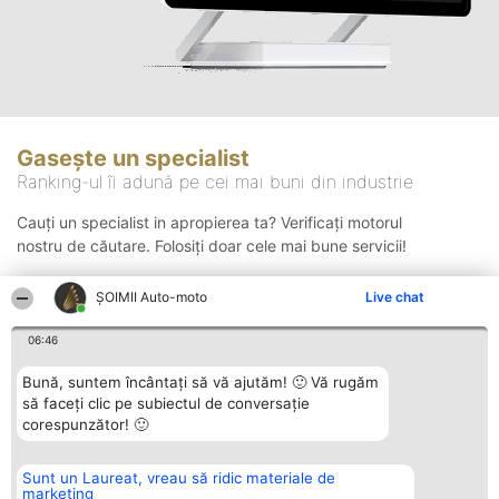
Gasește un specialist
Ranking-ul îi adună pe cei mai buni din industrie
Cauți un specialist in apropierea ta? Verificați motorul
nostru de căutare. Folosiți doar cele mai bune servicii!
ȘOIMII Auto-moto
Live chat
Căutare
06:46
Bună, suntem încântați să vă ajutăm! 🙂 Vă rugăm
să faceți clic pe subiectul de conversație
corespunzător! 🙂
Sunt un Laureat, vreau să ridic materiale de
Organizator Ranking
Plebiscyt
Contact
marketing
BRIGHT SOLUTIONS BR SRL
Câștigătorii
Contact