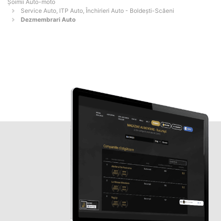
Șoimii Auto-moto
Service Auto, ITP Auto, Închirieri Auto - Boldeşti-Scăeni
Dezmembrari Auto