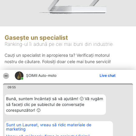
Gasește un specialist
Ranking-ul îi adună pe cei mai buni din industrie
Cauți un specialist in apropierea ta? Verificați motorul
nostru de căutare. Folosiți doar cele mai bune servicii!
ȘOIMII Auto-moto
Live chat
Căutare
09:55
Bună, suntem încântați să vă ajutăm! 🙂 Vă rugăm
să faceți clic pe subiectul de conversație
corespunzător! 🙂
Sunt un Laureat, vreau să ridic materiale de
Organizator Ranking
Plebiscyt
Contact
marketing
BRIGHT SOLUTIONS BR SRL
Câștigătorii
Contact
Aleea Timisul De Sus 2 Bl. A30
Lista Tuturor