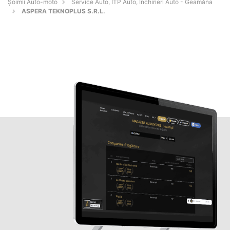
Șoimii Auto-moto
Service Auto, ITP Auto, Închirieri Auto - Geamăna
ASPERA TEKNOPLUS S.R.L.