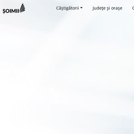
Câștigătorii
Județe și orașe