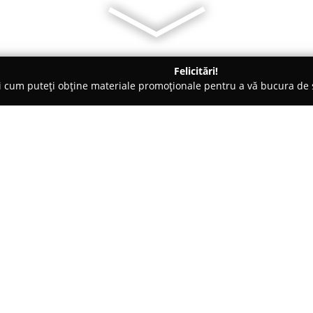
Felicitări!
ți cum puteți obține materiale promoționale pentru a vă bucura d
ri Auto - Piteşti
AuroDetailing
Despre companie:
Dispunând de o experiență de p
cosmetizare și protecție auto,
A
Pitești în rândul specialiștilor
integrate de detailing exterior,
Arată mai multe >>
dar și detailing interior, cu me
întreținerea tapițeriei, fie că es