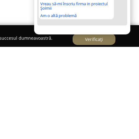
Vreau să-mi înscriu firma in proiectul
Șoimii
Am o altă problemă
e succesul dumneavoastră.
Verificați
este șapte ani în domeniul serviciilor de
uroDetailing
a devenit un nume recunoscut în
 de profil. Compania pune la dispoziție servicii
 menite să readucă aspectul original al caroseriei,
tode specializate pentru igienizarea și
te din piele sau material textil.