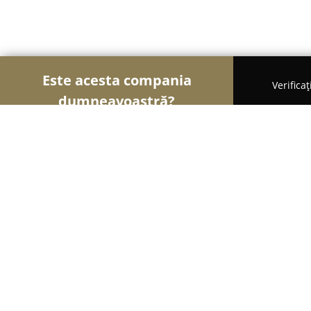
Este acesta compania
Verifica
dumneavoastră?
Șoimii Auto-moto
Service Auto, ITP Auto, Închirie
AuroDetailing
9.7
(54)