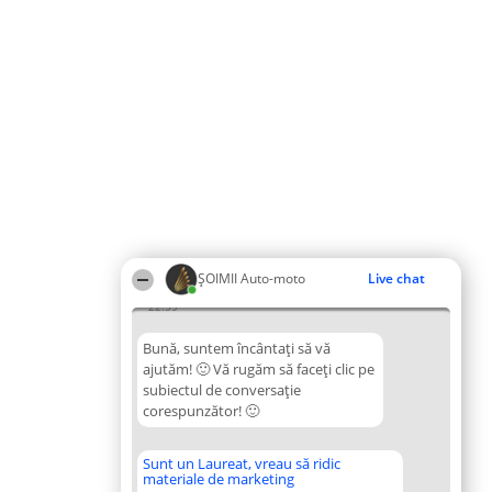
ȘOIMII Auto-moto
Live chat
22:59
Bună, suntem încântați să vă
ajutăm! 🙂 Vă rugăm să faceți clic pe
subiectul de conversație
corespunzător! 🙂
Sunt un Laureat, vreau să ridic
materiale de marketing