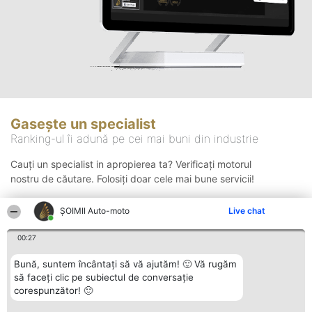
Gasește un specialist
Ranking-ul îi adună pe cei mai buni din industrie
Cauți un specialist in apropierea ta? Verificați motorul
nostru de căutare. Folosiți doar cele mai bune servicii!
ȘOIMII Auto-moto
Live chat
Căutare
00:27
Bună, suntem încântați să vă ajutăm! 🙂 Vă rugăm
să faceți clic pe subiectul de conversație
corespunzător! 🙂