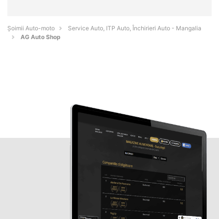
Șoimii Auto-moto
Service Auto, ITP Auto, Închirieri Auto - Mangalia
AG Auto Shop