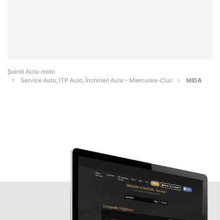
Șoimii Auto-moto
Service Auto, ITP Auto, Închirieri Auto - Miercurea-Ciuc
MIDA