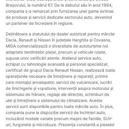
Brașovului, la numărul 67. De la debutul său în anul 1994,
compania s-a remarcat prin furnizarea unei game extinse
de produse și servicii dedicate sectorului auto, devenind
un partener de încredere în regiune.
Deținătoare a statutului de dealer autorizat pentru mărcile
Dacia, Renault și Nissan în județele Harghita și Covasna,
MIDA comercializează o diversitate de autoturisme noi
adaptate tendințelor pieței, precum și vehicule rulate,
supuse unor verificări atente. Atelierul service auto,
echipat cu tehnologie avansată și personal specializat,
certificat de grupul Dacia Renault Nissan, realizează toate
operațiunile necesare de întreținere și reparații, printre
care montajul anvelopelor, servicii de vulcanizare, lucrări
de tinichigerie și vopsitorie, intervenții asupra motorului și
sistemului de frânare, reglaje ale direcției, schimburi de
ulei și întreținere a sistemului de climatizare. Aceste
servicii sunt disponibile pentru toate mărcile auto. În plus,
compania pune la dispoziție servicii de închirieri auto,
incluzând modele variate precum mașini de familie, SUV-
uri, furgonete și microbuze. Prezența constantă a pieselor