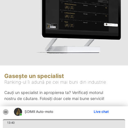
Gasește un specialist
Ranking-ul îi adună pe cei mai buni din industrie
Cauți un specialist in apropierea ta? Verificați motorul
nostru de căutare. Folosiți doar cele mai bune servicii!
ȘOIMII Auto-moto
Live chat
Căutare
13:40