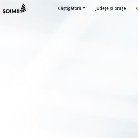
Câștigătorii
Județe și orașe