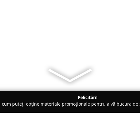
Felicitări!
ți cum puteți obține materiale promoționale pentru a vă bucura d
eri Auto - Şcheia
Tractari Auto Suceava