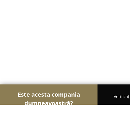
Este acesta compania
Verifica
dumneavoastră?
Șoimii Auto-moto
Service Auto, ITP Auto, Închiri