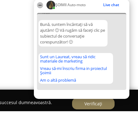
ȘOIMII Auto-moto
Live chat
18:28
Bună, suntem încântați să vă
ajutăm! 🙂 Vă rugăm să faceți clic pe
subiectul de conversație
corespunzător! 🙂
Sunt un Laureat, vreau să ridic
materiale de marketing
Vreau să-mi înscriu firma in proiectul
Șoimii
Am o altă problemă
e succesul dumneavoastră.
Verificați