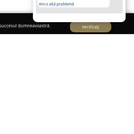
Am o altă problemă
e succesul dumneavoastră.
Verificați
este recunoscută ca un furnizor de servicii de
o, având ca scop furnizarea de soluții eficiente și
 în localitățile apropiate. Compania se remarcă
omeniu, abordând activitatea cu seriozitate,
nstantă pentru satisfacția clienților. Serviciile
 non-stop, ceea ce permite intervenții rapide la
teo.