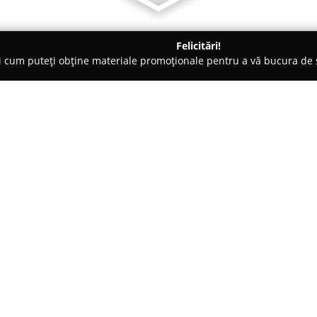
Felicitări!
ți cum puteți obține materiale promoționale pentru a vă bucura d
ri Auto - Brăila
Tractări Auto Brăila Non-Stop
Despre companie:
Tractări Auto Brăila Non-Stop
asistență rutieră și tractări aut
profesioniste în zona Brăila și
prin experiența acumulată în d
Arată mai multe >>
punctualitate și o preocupare co
acesteia sunt valabile în regim
orice oră și în orice condiții me