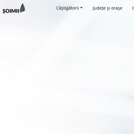
Câștigătorii
Județe și orașe