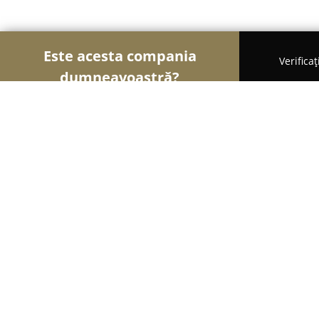
Este acesta compania
Verifica
dumneavoastră?
Șoimii Auto-moto
Service Auto, ITP Auto, Închirie
Tractări Auto Brăila Non-Stop
8.2
(8)
Brăila, Calea Călăraşilor