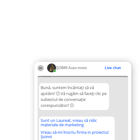
ȘOIMII Auto-moto
Live chat
05:06
Bună, suntem încântați să vă
ajutăm! 🙂 Vă rugăm să faceți clic pe
subiectul de conversație
corespunzător! 🙂
Sunt un Laureat, vreau să ridic
materiale de marketing
Vreau să-mi înscriu firma in proiectul
Șoimii