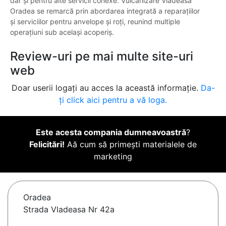
dar și pentru alte servicii conexe. Vulcanizare Vladeasa
Oradea se remarcă prin abordarea integrată a reparațiilor
și serviciilor pentru anvelope și roți, reunind multiple
operațiuni sub același acoperiș.
Review-uri pe mai multe site-uri
web
Doar userii logați au acces la această informație.
Da-
ți click aici pentru a vă loga.
Este acesta compania dumneavoastră
?
Felicitări!
Aă cum să primești materialele de
marketing
Oradea
Strada Vladeasa Nr 42a