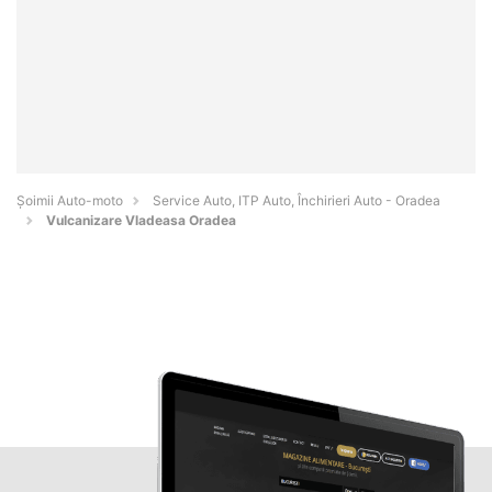
Șoimii Auto-moto
Service Auto, ITP Auto, Închirieri Auto - Oradea
Vulcanizare Vladeasa Oradea