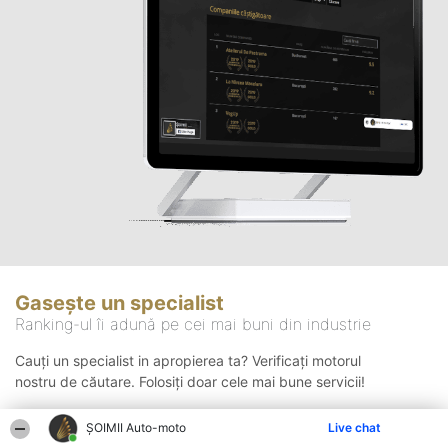
Gasește un specialist
Ranking-ul îi adună pe cei mai buni din industrie
Cauți un specialist in apropierea ta? Verificați motorul
nostru de căutare. Folosiți doar cele mai bune servicii!
ȘOIMII Auto-moto
Live chat
Căutare