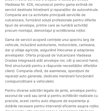
Vladeasa Nr. 42A, recunoscut pentru gama extinsă de
servicii destinate întreținerii și reparațiilor de autovehicule.
Compania are ca activitate principală serviciile de
vulcanizare, furnizând soluții profesionale pentru diferite
tipuri de anvelope, printre care se numără activități
precum montajul, demontajul și echilibrarea roților.
Gama de servicii acoperă cerințele unui spectru larg de
vehicule, incluzând autoturisme, motociclete, camioane,
dar și utilaje agricole, asigurând înlocuirea și adaptarea
anvelopelor. Oferta propusă de Vulcanizare Vladeasa
Oradea integrează atât anvelope noi, cât și second-hand,
fiind structurată pentru a răspunde necesităților diferiților
clienți. Compania oferă, de asemenea, operațiuni de
reparații auto generale, dedicate menținerii funcționării
corespunzătoare a vehiculelor.
Pentru diverse solicitări legate de jante, anvelope pentru
sezonul de vară sau iarnă și pentru echilibrări realizate cu
precizie, acest centru auto dispune de experiența și
dotările necesare pentru intervenții eficiente asupra roților,