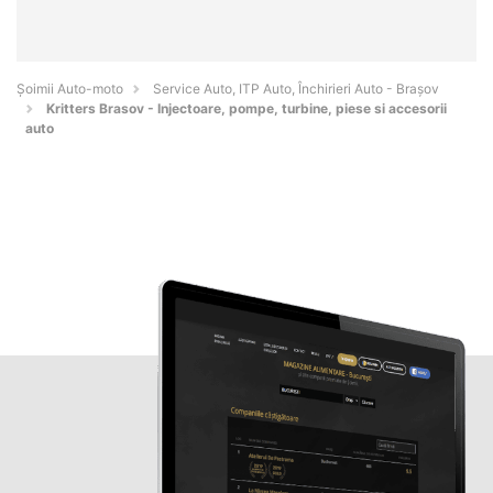
Șoimii Auto-moto
Service Auto, ITP Auto, Închirieri Auto - Braşov
Kritters Brasov - Injectoare, pompe, turbine, piese si accesorii
auto