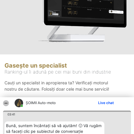
Gasește un specialist
Ranking-ul îi adună pe cei mai buni din industrie
Cauți un specialist in apropierea ta? Verificați motorul
nostru de căutare. Folosiți doar cele mai bune servicii!
ȘOIMII Auto-moto
Live chat
Căutare
03:41
Bună, suntem încântați să vă ajutăm! 🙂 Vă rugăm
să faceți clic pe subiectul de conversație