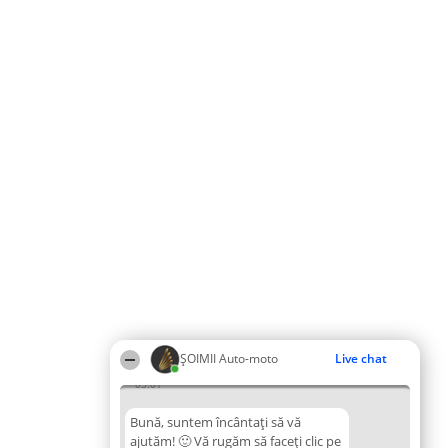
ȘOIMII Auto-moto
Live chat
03:01
Bună, suntem încântați să vă
ajutăm! 🙂 Vă rugăm să faceți clic pe