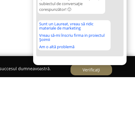
subiectul de conversație
corespunzător! 🙂
Sunt un Laureat, vreau să ridic
materiale de marketing
Vreau să-mi înscriu firma in proiectul
Șoimii
Am o altă problemă
e succesul dumneavoastră.
Verificați
torul auto din Brașov,
Dip Motors
s-a impus