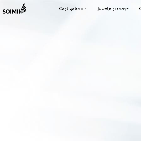
Câștigătorii
Județe și orașe