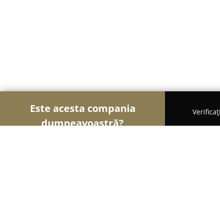
Este acesta compania
Verifica
dumneavoastră?
Șoimii Auto-moto
Service Auto, ITP Auto, Închiri
Dip Motors