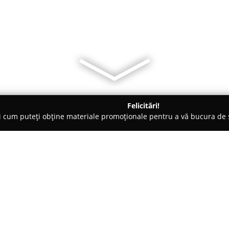
Felicitări!
ți cum puteți obține materiale promoționale pentru a vă bucura d
eri Auto - Braşov
Dip Motors
Despre companie:
Cu o prezență puternică în sec