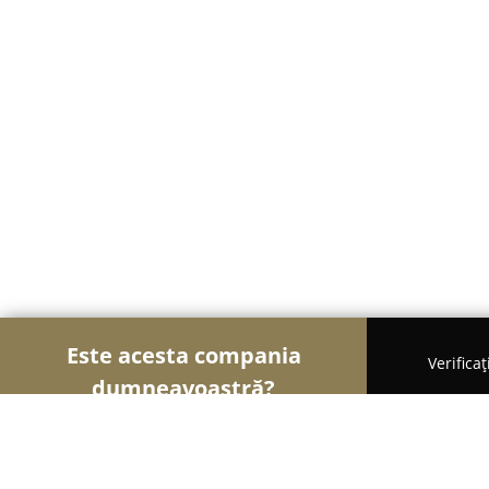
Este acesta compania
Verifica
dumneavoastră?
Șoimii Auto-moto
Service Auto, ITP Auto, Închirie