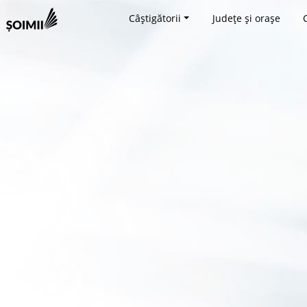
Câștigătorii
Județe și orașe