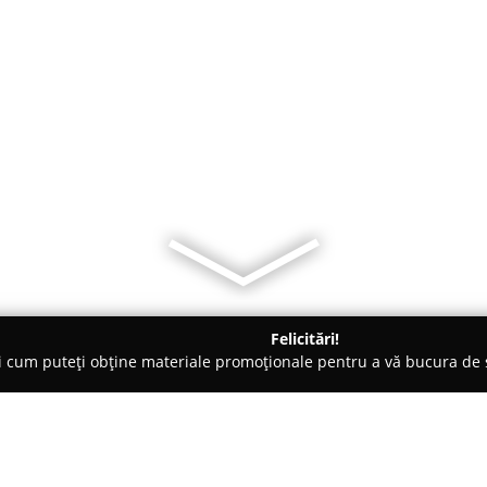
Felicitări!
ți cum puteți obține materiale promoționale pentru a vă bucura d
ri Auto - Lugoj
Vulcanizare