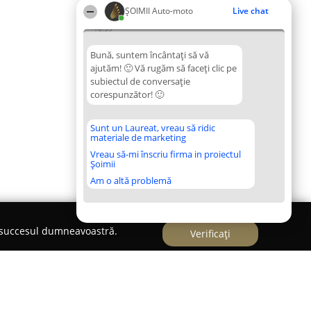
ȘOIMII Auto-moto
Live chat
16:59
Bună, suntem încântați să vă
ajutăm! 🙂 Vă rugăm să faceți clic pe
subiectul de conversație
corespunzător! 🙂
Sunt un Laureat, vreau să ridic
materiale de marketing
Vreau să-mi înscriu firma in proiectul
Șoimii
Am o altă problemă
e succesul dumneavoastră.
Verificați