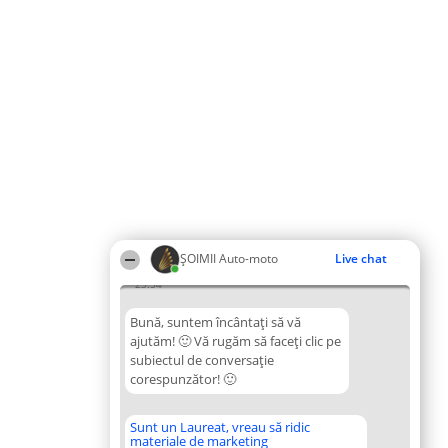
ȘOIMII Auto-moto
Live chat
23:54
Bună, suntem încântați să vă
ajutăm! 🙂 Vă rugăm să faceți clic pe
subiectul de conversație
corespunzător! 🙂
Sunt un Laureat, vreau să ridic
materiale de marketing