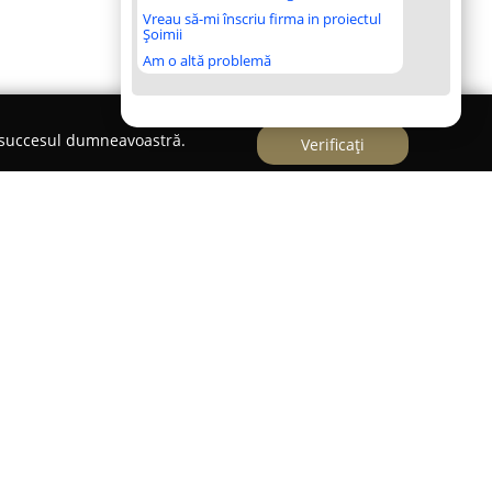
Vreau să-mi înscriu firma in proiectul
Șoimii
Am o altă problemă
e succesul dumneavoastră.
Verificați
mânia începând cu anul 2012,
RS Piese Auto
s-a
edere în importul și distribuția pieselor auto.
a unei selecții extinse de piese pentru diverse
produse noi, originale (OE), cât și alternative
 provenite de la furnizori și producători de
astă diversitate permite acoperirea nevoilor