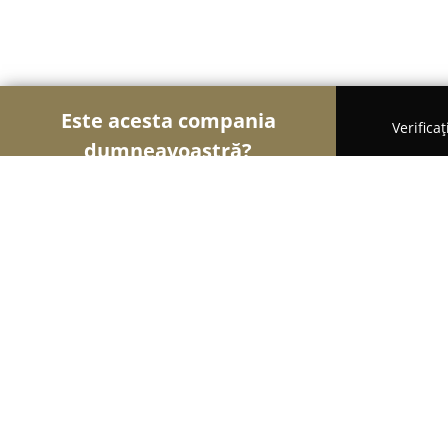
Este acesta compania
Verifica
dumneavoastră?
Șoimii Auto-moto
Service Auto, ITP Auto, Închirie
RS Piese Auto
8.8
(47)