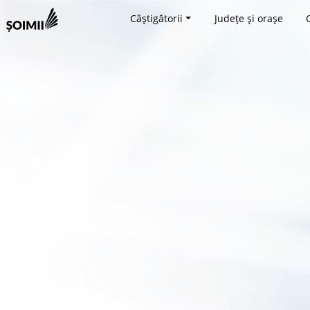
Câștigătorii
Județe și orașe