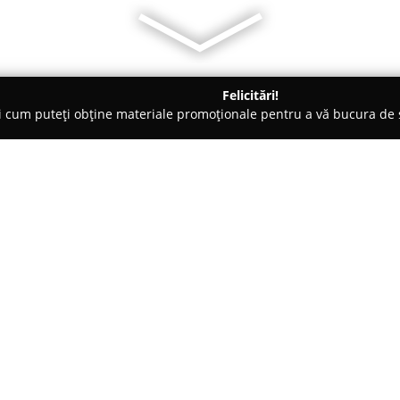
Felicitări!
ți cum puteți obține materiale promoționale pentru a vă bucura d
ri Auto - Jilava
RS Piese Auto
Despre companie:
Prezentă pe piața auto din Ro
remarcat ca un partener de încr
Compania se ocupă cu furnizare
tipuri de vehicule, oferind atât 
Arată mai multe >>
echivalente OEM și aftermarket,
renume din Europa și Asia. Ace