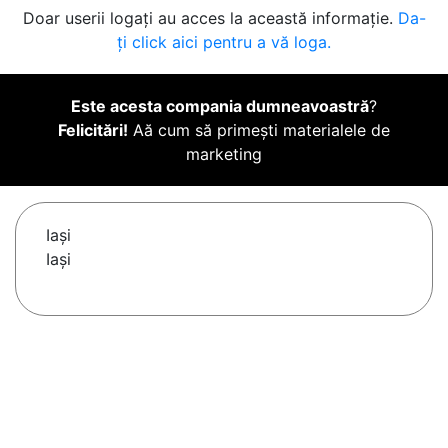
Doar userii logați au acces la această informație.
Da-
ți click aici pentru a vă loga.
Este acesta compania dumneavoastră
?
Felicitări!
Aă cum să primești materialele de
marketing
Iaşi
Iași