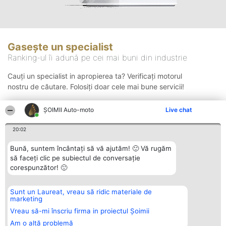
Gasește un specialist
Ranking-ul îi adună pe cei mai buni din industrie
Cauți un specialist in apropierea ta? Verificați motorul
nostru de căutare. Folosiți doar cele mai bune servicii!
ȘOIMII Auto-moto
Live chat
Căutare
20:02
Bună, suntem încântați să vă ajutăm! 🙂 Vă rugăm
să faceți clic pe subiectul de conversație
corespunzător! 🙂
Sunt un Laureat, vreau să ridic materiale de
Organizator Ranking
Plebiscyt
Contact
marketing
BRIGHT SOLUTIONS BR SRL
Câștigătorii
Contact
Aleea Timisul De Sus 2 Bl. A30
Lista Tuturor
Vreau să-mi înscriu firma in proiectul Șoimii
Sc. A Et. 4 Ap. 13 Cod 061952
Laureaților
Am o altă problemă
București
Reguli