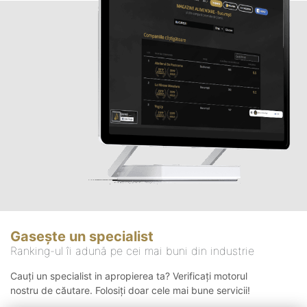
Gasește un specialist
Ranking-ul îi adună pe cei mai buni din industrie
Cauți un specialist in apropierea ta? Verificați motorul
nostru de căutare. Folosiți doar cele mai bune servicii!