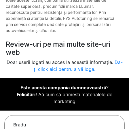
toate aceste lucrări, compania utilizează materiale de
calitate superioară, precum folii marca LLumar,
recunoscute pentru rezistența și performanța lor. Prin
experiență și atenție la detalii, FYS Autotuning se remarcă
prin servicii complete dedicate protejării și personalizării
autovehiculelor și clădirilor.
Review-uri pe mai multe site-uri
web
Doar userii logați au acces la această informație.
Da-
ți click aici pentru a vă loga.
Este acesta compania dumneavoastră
?
Felicitări!
Aă cum să primești materialele de
marketing
Bradu