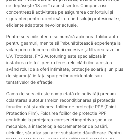
ce depășește 18 ani în acest sector. Compania își
concentrează activitatea pe asigurarea confortului și
siguranței pentru clienții săi, oferind soluții profesionale și
eficiente adaptate nevoilor actuale.
Printre serviciile oferite se numără aplicarea foliilor auto
pentru geamuri, menite să îmbunătățească experiența la
volan prin reducerea căldurii excesive și filtrarea razelor
UV. Totodată, FYS Autotuning este specializată în
instalarea de folii pentru ferestrele clădirilor, acestea
având rolul de a oferi intimitate, protecție solară și un plus
de siguranță în fața spargerilor accidentale sau
tentativelor de efracție.
Gama de servicii este completată de activități precum
colantarea autoturismelor, recondiționarea și protecția
farurilor, cât și aplicarea foliilor de protecție PPF (Paint
Protection Film). Folosirea foliilor de protecție PPF
contribuie la protejarea caroseriei împotriva șocurilor
mecanice, a insectelor, a excrementelor de păsări,
uleiurilor, sărurilor sau altor substanțe dăunătoare. Pentru