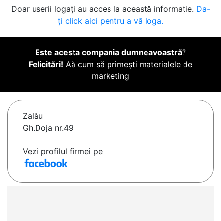
Doar userii logați au acces la această informație.
Da-
ți click aici pentru a vă loga.
Este acesta compania dumneavoastră
?
Felicitări!
Aă cum să primești materialele de
marketing
Zalău
Gh.Doja nr.49
Vezi profilul firmei pe