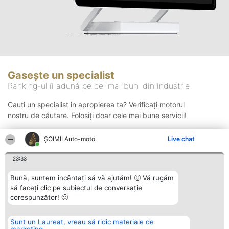
Gasește un specialist
Ranking-ul îi adună pe cei mai buni din industrie
Cauți un specialist in apropierea ta? Verificați motorul
nostru de căutare. Folosiți doar cele mai bune servicii!
ȘOIMII Auto-moto
Live chat
Căutare
23:33
Bună, suntem încântați să vă ajutăm! 🙂 Vă rugăm
să faceți clic pe subiectul de conversație
corespunzător! 🙂
Sunt un Laureat, vreau să ridic materiale de
Organizator Ranking
Plebiscyt
Contact