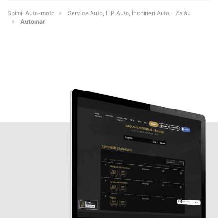
Șoimii Auto-moto
Service Auto, ITP Auto, Închirieri Auto - Zalău
Automar