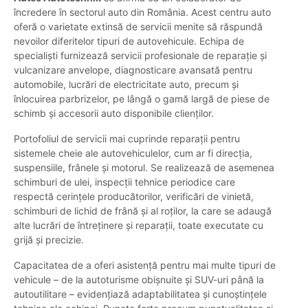
încredere în sectorul auto din România. Acest centru auto
oferă o varietate extinsă de servicii menite să răspundă
nevoilor diferitelor tipuri de autovehicule. Echipa de
specialiști furnizează servicii profesionale de reparație și
vulcanizare anvelope, diagnosticare avansată pentru
automobile, lucrări de electricitate auto, precum și
înlocuirea parbrizelor, pe lângă o gamă largă de piese de
schimb și accesorii auto disponibile clienților.
Portofoliul de servicii mai cuprinde reparații pentru
sistemele cheie ale autovehiculelor, cum ar fi direcția,
suspensiile, frânele și motorul. Se realizează de asemenea
schimburi de ulei, inspecții tehnice periodice care
respectă cerințele producătorilor, verificări de vinietă,
schimburi de lichid de frână și al roților, la care se adaugă
alte lucrări de întreținere și reparații, toate executate cu
grijă și precizie.
Capacitatea de a oferi asistență pentru mai multe tipuri de
vehicule – de la autoturisme obișnuite și SUV-uri până la
autoutilitare – evidențiază adaptabilitatea și cunoștințele