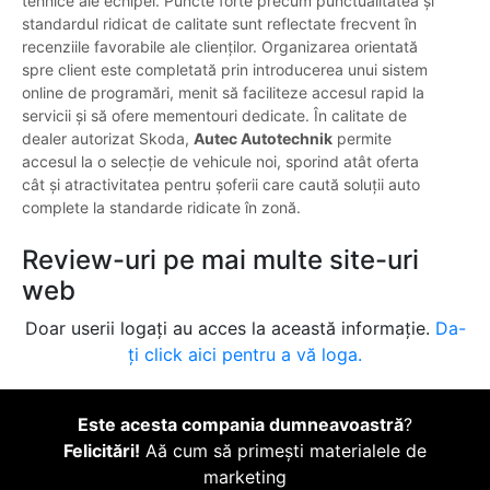
tehnice ale echipei. Puncte forte precum punctualitatea și
standardul ridicat de calitate sunt reflectate frecvent în
recenziile favorabile ale clienților. Organizarea orientată
spre client este completată prin introducerea unui sistem
online de programări, menit să faciliteze accesul rapid la
servicii și să ofere mementouri dedicate. În calitate de
dealer autorizat Skoda,
Autec Autotechnik
permite
accesul la o selecție de vehicule noi, sporind atât oferta
cât și atractivitatea pentru șoferii care caută soluții auto
complete la standarde ridicate în zonă.
Review-uri pe mai multe site-uri
web
Doar userii logați au acces la această informație.
Da-
ți click aici pentru a vă loga.
Este acesta compania dumneavoastră
?
Felicitări!
Aă cum să primești materialele de
marketing