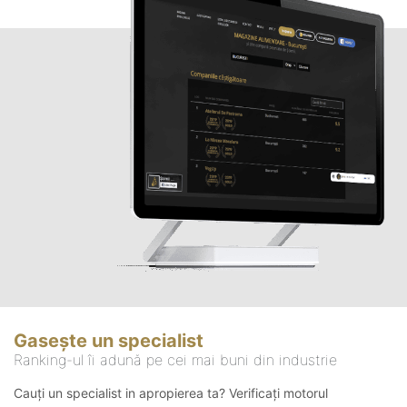
Gasește un specialist
Ranking-ul îi adună pe cei mai buni din industrie
Cauți un specialist in apropierea ta? Verificați motorul