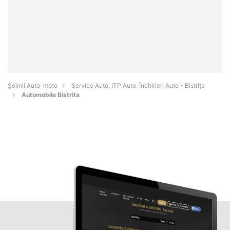
Șoimii Auto-moto
Service Auto, ITP Auto, Închirieri Auto - Bistriţa
Automobile Bistrita