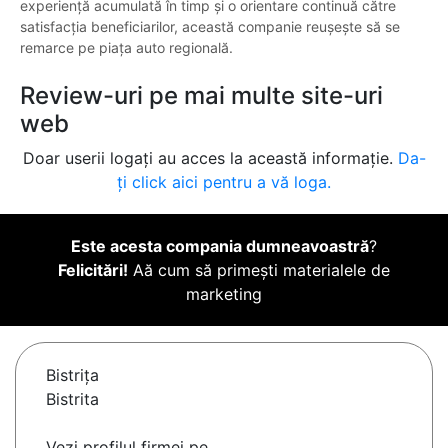
experiență acumulată în timp și o orientare continuă către
satisfacția beneficiarilor, această companie reușește să se
remarce pe piața auto regională.
Review-uri pe mai multe site-uri
web
Doar userii logați au acces la această informație.
Da-
ți click aici pentru a vă loga.
Este acesta compania dumneavoastră
?
Felicitări!
Aă cum să primești materialele de
marketing
Bistriţa
Bistrita
Vezi profilul firmei pe