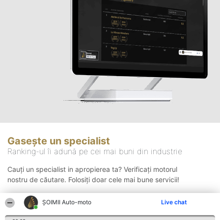
Gasește un specialist
Ranking-ul îi adună pe cei mai buni din industrie
Cauți un specialist in apropierea ta? Verificați motorul
nostru de căutare. Folosiți doar cele mai bune servicii!
ȘOIMII Auto-moto
Live chat
Căutare