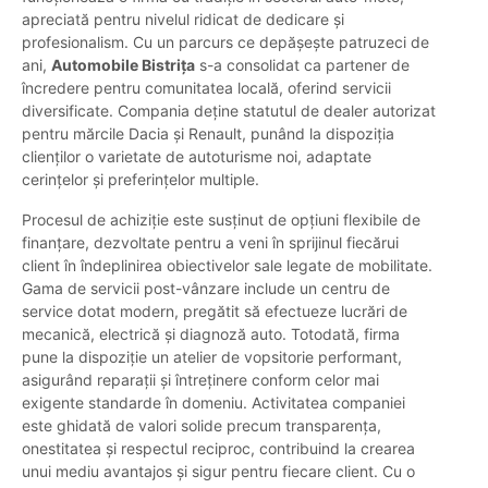
apreciată pentru nivelul ridicat de dedicare și
profesionalism. Cu un parcurs ce depășește patruzeci de
ani,
Automobile Bistrița
s-a consolidat ca partener de
încredere pentru comunitatea locală, oferind servicii
diversificate. Compania deține statutul de dealer autorizat
pentru mărcile Dacia și Renault, punând la dispoziția
clienților o varietate de autoturisme noi, adaptate
cerințelor și preferințelor multiple.
Procesul de achiziție este susținut de opțiuni flexibile de
finanțare, dezvoltate pentru a veni în sprijinul fiecărui
client în îndeplinirea obiectivelor sale legate de mobilitate.
Gama de servicii post-vânzare include un centru de
service dotat modern, pregătit să efectueze lucrări de
mecanică, electrică și diagnoză auto. Totodată, firma
pune la dispoziție un atelier de vopsitorie performant,
asigurând reparații și întreținere conform celor mai
exigente standarde în domeniu. Activitatea companiei
este ghidată de valori solide precum transparența,
onestitatea și respectul reciproc, contribuind la crearea
unui mediu avantajos și sigur pentru fiecare client. Cu o