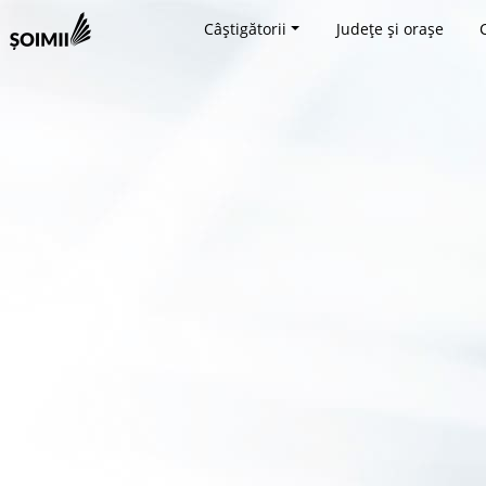
Câștigătorii
Județe și orașe