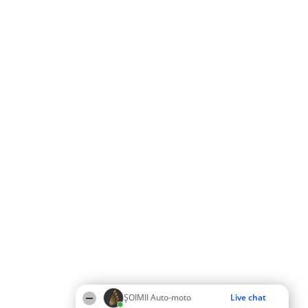
ȘOIMII Auto-moto
Live chat