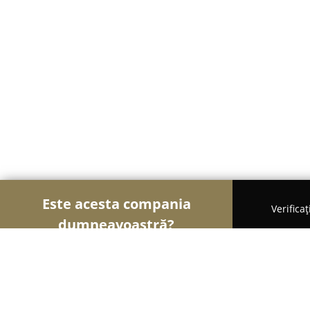
Este acesta compania
Verifica
dumneavoastră?
Șoimii Auto-moto
Service Auto, ITP Auto, Închirie