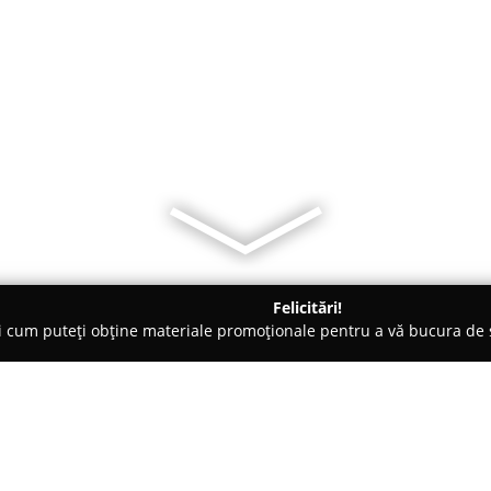
Felicitări!
ți cum puteți obține materiale promoționale pentru a vă bucura d
ri Auto - Baciu
Parbrize Cluj-Napoca