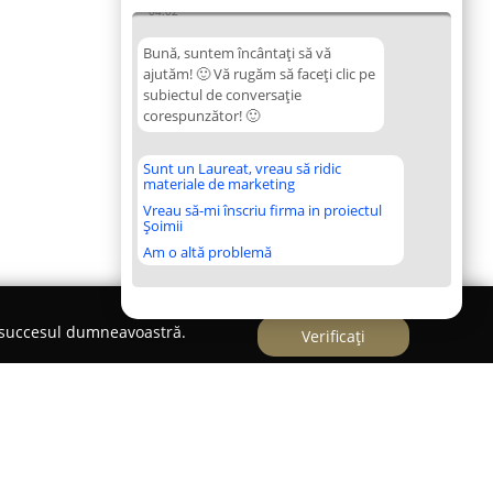
04:02
Bună, suntem încântați să vă
ajutăm! 🙂 Vă rugăm să faceți clic pe
subiectul de conversație
corespunzător! 🙂
Sunt un Laureat, vreau să ridic
materiale de marketing
Vreau să-mi înscriu firma in proiectul
Șoimii
Am o altă problemă
e succesul dumneavoastră.
Verificați