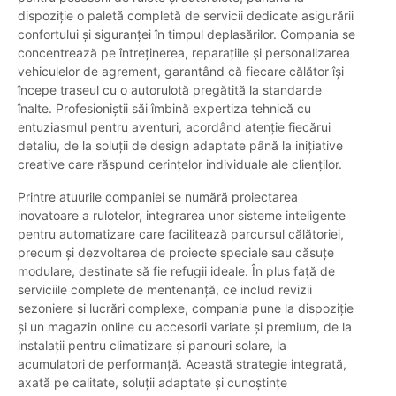
dispoziție o paletă completă de servicii dedicate asigurării
confortului și siguranței în timpul deplasărilor. Compania se
concentrează pe întreținerea, reparațiile și personalizarea
vehiculelor de agrement, garantând că fiecare călător își
începe traseul cu o autorulotă pregătită la standarde
înalte. Profesioniștii săi îmbină expertiza tehnică cu
entuziasmul pentru aventuri, acordând atenție fiecărui
detaliu, de la soluții de design adaptate până la inițiative
creative care răspund cerințelor individuale ale clienților.
Printre atuurile companiei se numără proiectarea
inovatoare a rulotelor, integrarea unor sisteme inteligente
pentru automatizare care facilitează parcursul călătoriei,
precum și dezvoltarea de proiecte speciale sau căsuțe
modulare, destinate să fie refugii ideale. În plus față de
serviciile complete de mentenanță, ce includ revizii
sezoniere și lucrări complexe, compania pune la dispoziție
și un magazin online cu accesorii variate și premium, de la
instalații pentru climatizare și panouri solare, la
acumulatori de performanță. Această strategie integrată,
axată pe calitate, soluții adaptate și cunoștințe