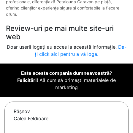
profesionale, diferențiază Petalouda Caravan pe piață,
oferind clienților experiențe sigure și confortabile la fiecare
drum.
Review-uri pe mai multe site-uri
web
Doar userii logați au acces la această informație.
Da-
ți click aici pentru a vă loga.
Este acesta compania dumneavoastră
?
Felicitări!
Aă cum să primești materialele de
marketing
Râşnov
Calea Feldioarei