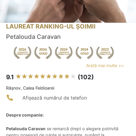
LAUREAT RANKING-UL ȘOIMII
Petalouda Caravan
Arată mai multe >>
9.1
(102)
Râşnov, Calea Feldioarei
Afișează numărul de telefon
Despre companie:
Petalouda Caravan
se remarcă drept o alegere potrivită
pentru posesorii de rulote și autorulote, punând la