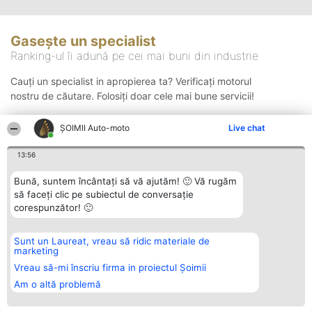
Gasește un specialist
Ranking-ul îi adună pe cei mai buni din industrie
Cauți un specialist in apropierea ta? Verificați motorul
nostru de căutare. Folosiți doar cele mai bune servicii!
ȘOIMII Auto-moto
Live chat
Căutare
13:56
Bună, suntem încântați să vă ajutăm! 🙂 Vă rugăm
să faceți clic pe subiectul de conversație
corespunzător! 🙂
Sunt un Laureat, vreau să ridic materiale de
Organizator Ranking
Plebiscyt
Contact
marketing
BRIGHT SOLUTIONS BR SRL
Câștigătorii
Contact
Aleea Timisul De Sus 2 Bl. A30
Lista Tuturor
Vreau să-mi înscriu firma in proiectul Șoimii
Sc. A Et. 4 Ap. 13 Cod 061952
Laureaților
Am o altă problemă
București
Reguli
CUI 36737675
Statut
tel: +40 770 990 492
Politica de