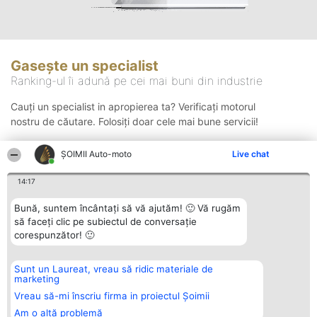
Gasește un specialist
Ranking-ul îi adună pe cei mai buni din industrie
Cauți un specialist in apropierea ta? Verificați motorul
nostru de căutare. Folosiți doar cele mai bune servicii!
ȘOIMII Auto-moto
Live chat
Căutare
14:17
Bună, suntem încântați să vă ajutăm! 🙂 Vă rugăm
să faceți clic pe subiectul de conversație
corespunzător! 🙂
Sunt un Laureat, vreau să ridic materiale de
Organizator Ranking
Plebiscyt
Contact
marketing
BRIGHT SOLUTIONS BR SRL
Câștigătorii
Contact
Aleea Timisul De Sus 2 Bl. A30
Lista Tuturor
Vreau să-mi înscriu firma in proiectul Șoimii
Sc. A Et. 4 Ap. 13 Cod 061952
Laureaților
Am o altă problemă
București
Reguli