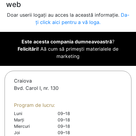
web
Doar userii logați au acces la această informație.
Da-
ți click aici pentru a vă loga.
Este acesta compania dumneavoastră
?
Felicitări!
Aă cum să primești materialele de
marketing
Craiova
Bvd. Carol I, nr. 130
Program de lucru:
Luni
09–18
Marți
09–18
Miercuri
09–18
Joi
09–18