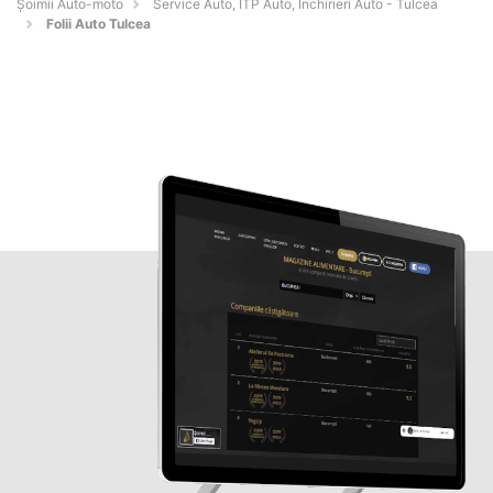
Șoimii Auto-moto
Service Auto, ITP Auto, Închirieri Auto - Tulcea
Folii Auto Tulcea