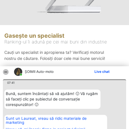
Gasește un specialist
Ranking-ul îi adună pe cei mai buni din industrie
Cauți un specialist in apropierea ta? Verificați motorul
nostru de căutare. Folosiți doar cele mai bune servicii!
ȘOIMII Auto-moto
Live chat
Căutare
07:41
Bună, suntem încântați să vă ajutăm! 🙂 Vă rugăm
să faceți clic pe subiectul de conversație
corespunzător! 🙂
Sunt un Laureat, vreau să ridic materiale de
Organizator Ranking
Plebiscyt
Contact
marketing
BRIGHT SOLUTIONS BR SRL
Câștigătorii
Contact
Aleea Timisul De Sus 2 Bl. A30
Lista Tuturor