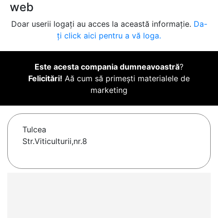
web
Doar userii logați au acces la această informație.
Da-
ți click aici pentru a vă loga.
Este acesta compania dumneavoastră
?
Felicitări!
Aă cum să primești materialele de
marketing
Tulcea
Str.Viticulturii,nr.8