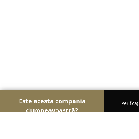
Este acesta compania
Verifica
dumneavoastră?
Șoimii Auto-moto
Service Auto, ITP Auto, Închiri