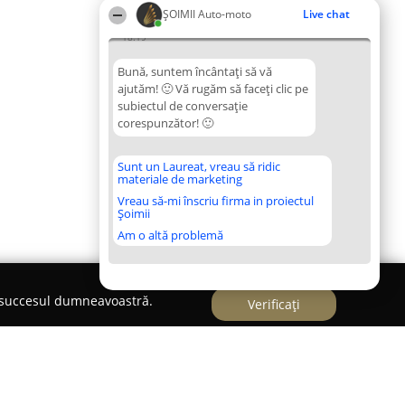
ȘOIMII Auto-moto
Live chat
18:19
Bună, suntem încântați să vă
ajutăm! 🙂 Vă rugăm să faceți clic pe
subiectul de conversație
corespunzător! 🙂
Sunt un Laureat, vreau să ridic
materiale de marketing
Vreau să-mi înscriu firma in proiectul
Șoimii
Am o altă problemă
e succesul dumneavoastră.
Verificați
ng auto