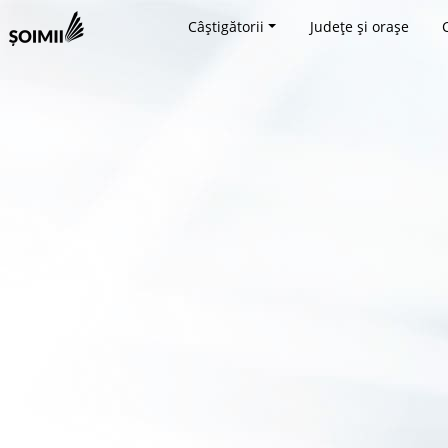
Câștigătorii
Județe și orașe